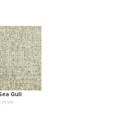
Sea Gull
Kintyre