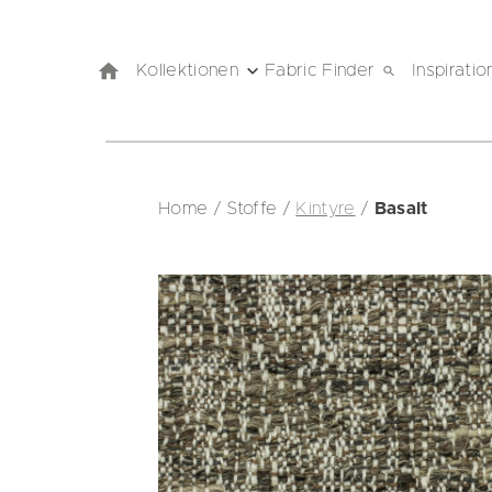
Kollektionen
Fabric Finder
Inspiratio
Home
/
Stoffe
/
Kintyre
/
Basalt