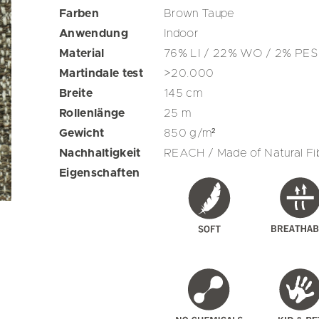
Farben
Brown
Taupe
Anwendung
Indoor
Material
76% LI / 22% WO / 2% PES
Martindale test
>20.000
Breite
145
cm
Rollenlänge
25
m
Gewicht
850
g/m²
Nachhaltigkeit
REACH / Made of Natural Fib
Eigenschaften