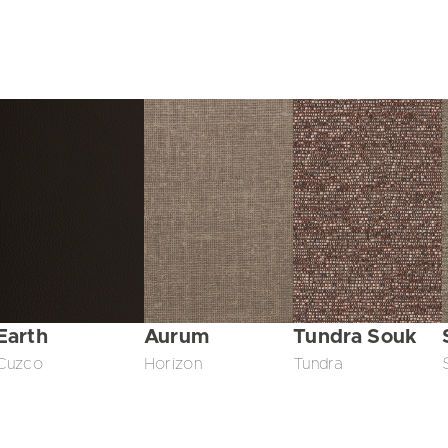
Earth
Aurum
Tundra Souk
Cuzco
Horizon
Tundra