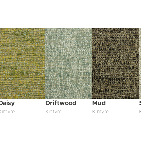
Daisy
Driftwood
Mud
Kintyre
Kintyre
Kintyre