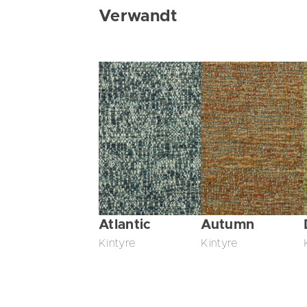
Verwandt
Atlantic
Autumn
Kintyre
Kintyre