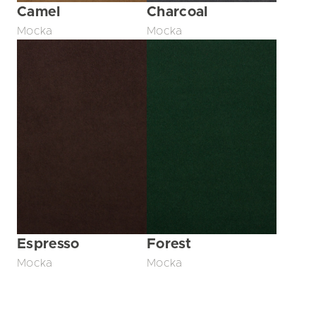
Camel
Charcoal
Mocka
Mocka
Espresso
Forest
Mocka
Mocka