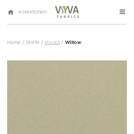
Kollektionen
Home
/
Stoffe
/
Mocka
/
Willow