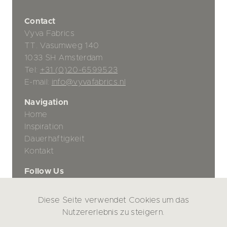
Contact
Vyva Fabrics
TT. Vasumweg 140
1033 SH Amsterdam
Tel:
+31 (0)20-6599523
E-mail:
info@vyvafabrics.nl
Navigation
Home
Inspiration
Dauerhaftigkeit
Kontakt
Follow Us
Diese Seite verwendet Cookies um das
Datenschutz-Bestimmungen
Nutzererlebnis zu steigern.
Haftungsausschluss