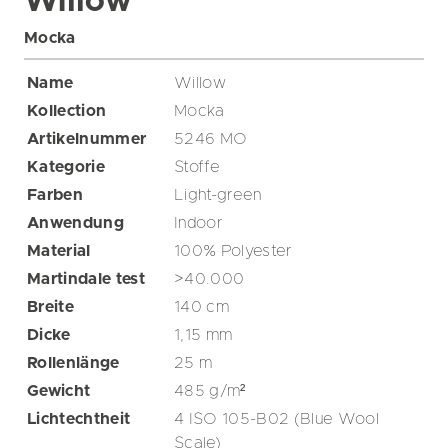
Willow
Mocka
Name
Willow
Kollection
Mocka
Artikelnummer
5246 MO
Kategorie
Stoffe
Farben
Light-green
Anwendung
Indoor
Material
100% Polyester
Martindale test
>40.000
Breite
140
cm
Dicke
1,15
mm
Rollenlänge
25
m
Gewicht
485
g/m²
Lichtechtheit
4 ISO 105-B02 (Blue Wool
Scale)