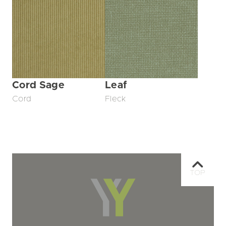
Cord Sage
Leaf
Cord
Fleck
TOP