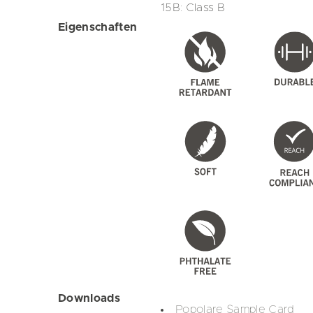
15B: Class B
Eigenschaften
Downloads
Popolare Sample Card