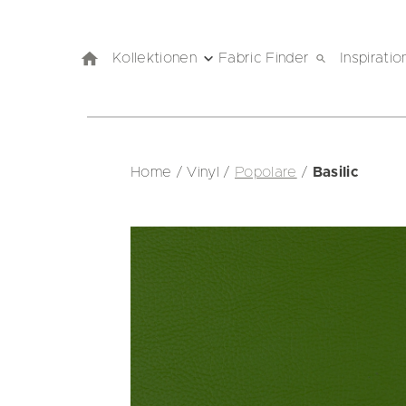
Kollektionen
Fabric Finder
Inspiratio
Home
/
Vinyl
/
Popolare
/
Basilic