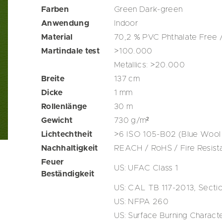
Farben
Green
Dark-green
Anwendung
Indoor
Material
70,2 % PVC Phthalate Free 
Martindale test
>100.000
Metallics: >20.000
Breite
137
cm
Dicke
1
mm
Rollenlänge
30
m
Gewicht
730
g/m²
Lichtechtheit
>6 ISO 105-B02 (Blue Wool 
Nachhaltigkeit
REACH / RoHS / Fire Resista
Feuer
US: UFAC Class 1
Beständigkeit
US: CAL TB 117-2013, Secti
US: NFPA 260
US: Surface Burning Characte