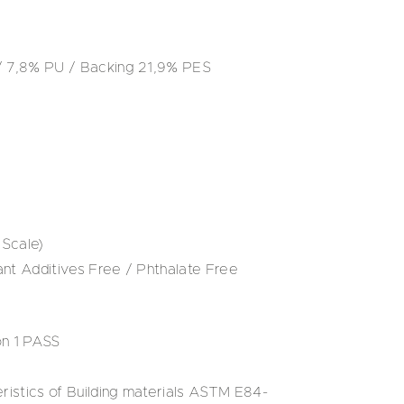
/ 7,8% PU / Backing 21,9% PES
Scale)
nt Additives Free / Phthalate Free
on 1 PASS
ristics of Building materials ASTM E84-