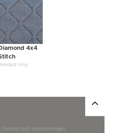
Diamond 4x4
Stitch
Welded Vinyl
TOP
Datenschutz-Bestimmungen