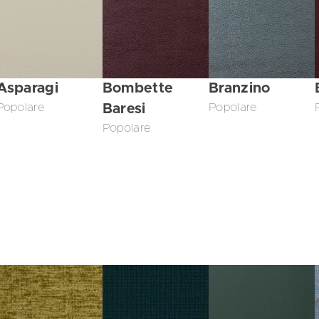
Asparagi
Bombette
Branzino
Popolare
Baresi
Popolare
Popolare