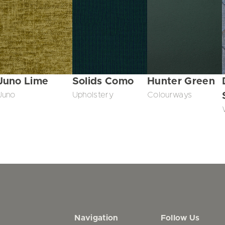
Juno Lime
Solids Como
Hunter Green
Juno
Upholstery
Colourways
Navigation
Follow Us