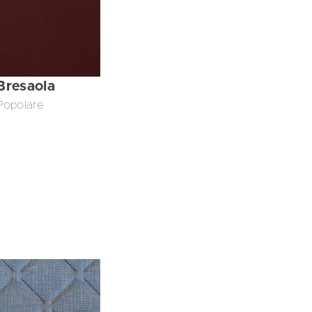
Bresaola
Popolare