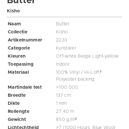
Butter
Kisho
Naam
Butter
Collectie
Kisho
Artikelnummer
2233
Categorie
Kunstleer
Kleuren
Off-white
Beige
Light-yellow
Toepassing
Indoor
Materiaal
100% Vinyl / Hi-Loft²
Polyester backing
Martindale test
>100.000
Breedte
137
cm
Dikte
1
mm
Rollengte
27,40
m
Gewicht
850
g/m²
Lichtechtheid
>7 (1000 Hours, Blue Wool