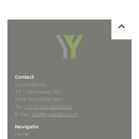
TOP
Contact
Vyva Fabrics
TT. Vasumweg 140
1033 SH Amsterdam
Tel:
+31 (0)20-6599523
E-mail:
info@vyvafabrics.nl
Navigatie
Home