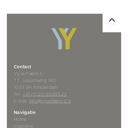
TOP
Contact
Vyva Fabrics
TT. Vasumweg 140
1033 SH Amsterdam
Tel:
+31 (0)20-6599523
E-mail:
info@vyvafabrics.nl
Navigatie
Home
Inspiratie