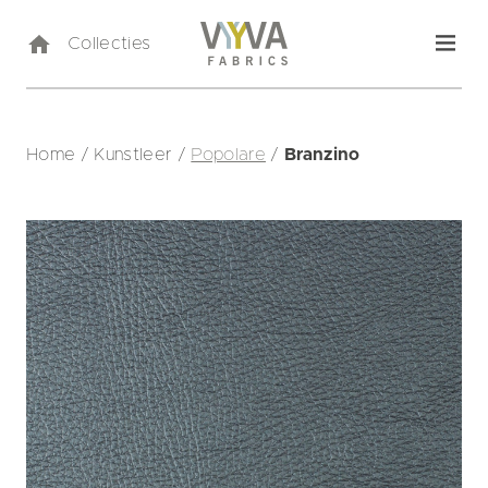
Collecties
Home
/
Kunstleer
/
Popolare
/
Branzino