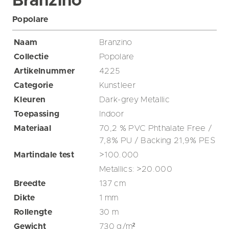
Branzino
Popolare
Naam
Branzino
Collectie
Popolare
Artikelnummer
4225
Categorie
Kunstleer
Kleuren
Dark-grey
Metallic
Toepassing
Indoor
Materiaal
70,2 % PVC Phthalate Free /
7,8% PU / Backing 21,9% PES
Martindale test
>100.000
Metallics: >20.000
Breedte
137
cm
Dikte
1
mm
Rollengte
30
m
Gewicht
730
g/m²