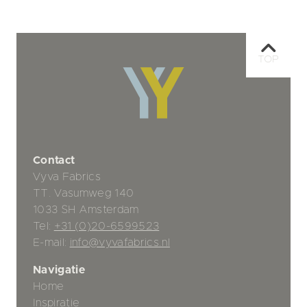
TOP
Contact
Vyva Fabrics
TT. Vasumweg 140
1033 SH Amsterdam
Tel:
+31 (0)20-6599523
E-mail:
info@vyvafabrics.nl
Navigatie
Home
Inspiratie