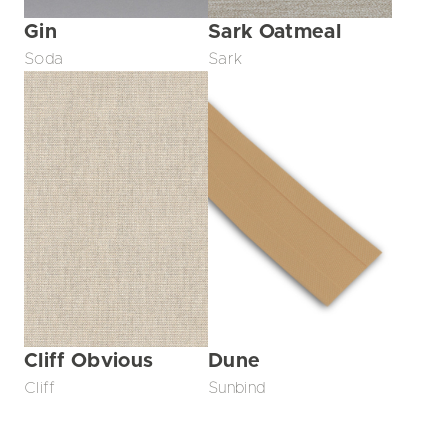
Gin
Sark Oatmeal
Soda
Sark
Cliff Obvious
Dune
Cliff
Sunbind