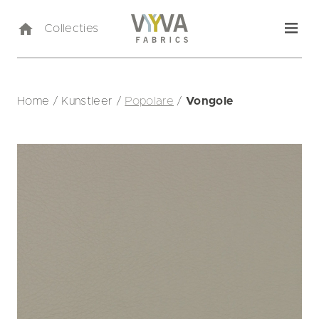
Collecties
Home
/
Kunstleer
/
Popolare
/
Vongole