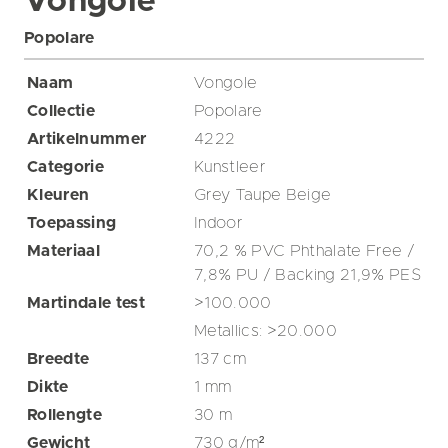
Vongole
Popolare
Naam
Vongole
Collectie
Popolare
Artikelnummer
4222
Categorie
Kunstleer
Kleuren
Grey
Taupe
Beige
Toepassing
Indoor
Materiaal
70,2 % PVC Phthalate Free /
7,8% PU / Backing 21,9% PES
Martindale test
>100.000
Metallics: >20.000
Breedte
137
cm
Dikte
1
mm
Rollengte
30
m
Gewicht
730
g/m²