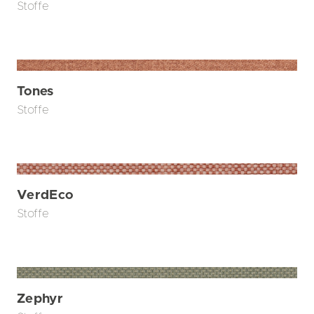
Stoffe
Tones
Stoffe
VerdEco
Stoffe
Zephyr