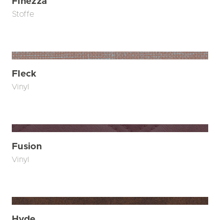
Finezza
Stoffe
Fleck
Vinyl
Fusion
Vinyl
Hyde