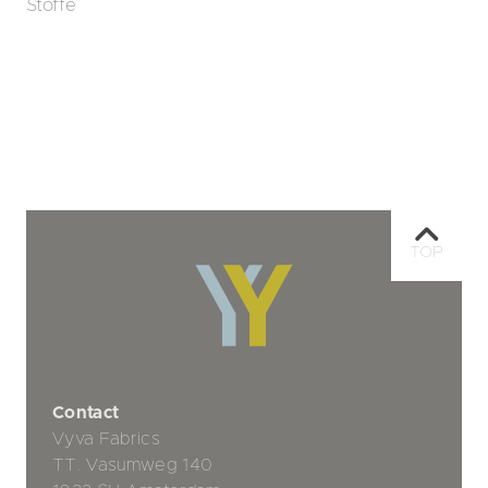
Stoffe
TOP
Contact
Vyva Fabrics
TT. Vasumweg 140