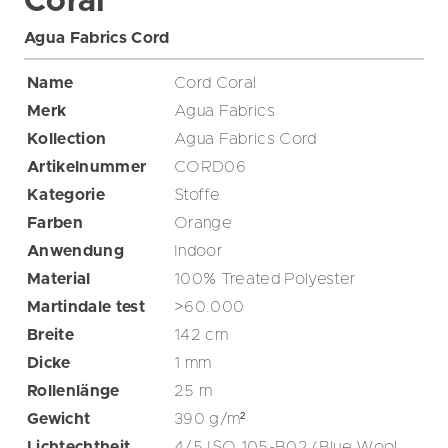
Coral
Agua Fabrics Cord
Name
Cord Coral
Merk
Agua Fabrics
Kollection
Agua Fabrics Cord
Artikelnummer
CORD06
Kategorie
Stoffe
Farben
Orange
Anwendung
Indoor
Material
100% Treated Polyester
Martindale test
>60.000
Breite
142
cm
Dicke
1
mm
Rollenlänge
25
m
Gewicht
390
g/m²
Lichtechtheit
4/5 ISO 105-B02 (Blue Wool