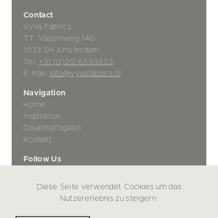
Contact
Vyva Fabrics
TT. Vasumweg 140
1033 SH Amsterdam
Tel:
+31 (0)20-6599523
E-mail:
info@vyvafabrics.nl
Navigation
Home
Inspiration
Dauerhaftigkeit
Kontakt
Follow Us
Diese Seite verwendet Cookies um das
Datenschutz-Bestimmungen
Nutzererlebnis zu steigern.
Haftungsausschluss