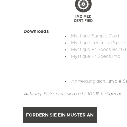
Downloads
Mystique Sample Card
Mystique Technical Specs
Mystique Fr Specs Bs717
Mystique Fr Specs Imo
Anmeldung
dich, um die S
Achtung: Fotoscans sind nicht 100% farbgenau.
FORDERN SIE EIN MUSTER AN