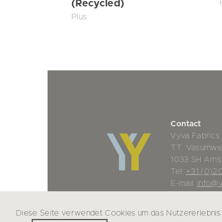
(Recycled)
Plus
Contact
Vyva Fabrics
TT. Vasumwe
1033 SH Ams
Tel:
+31 (0)2
E-mail:
info@v
Diese Seite verwendet Cookies um das Nutzererlebnis 