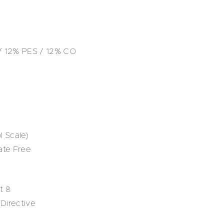
 / 12% PES / 12% CO
 Scale)
ate Free
t 8
Directive