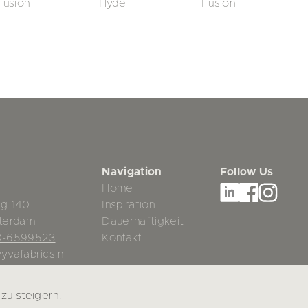
Fusion
Hyde
Fusion
Navigation
Follow Us
Home
g 140
Inspiration
terdam
Dauerhaftigkeit
0-6599523
Kontakt
yvafabrics.nl
zu steigern.