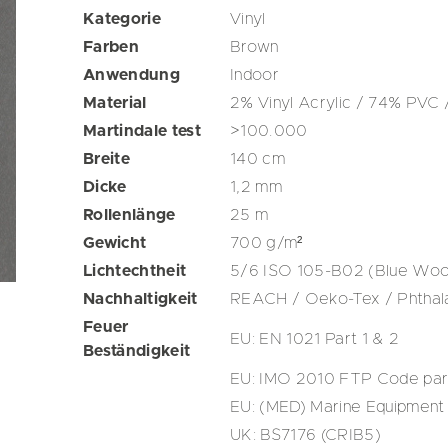
Kategorie
Vinyl
Farben
Brown
Anwendung
Indoor
Material
2% Vinyl Acrylic / 74% PVC
Martindale test
>100.000
Breite
140
cm
Dicke
1,2
mm
Rollenlänge
25
m
Gewicht
700
g/m²
Lichtechtheit
5/6 ISO 105-B02 (Blue Wool
Nachhaltigkeit
REACH / Oeko-Tex / Phthal
Feuer
EU: EN 1021 Part 1 & 2
Beständigkeit
EU: IMO 2010 FTP Code par
EU: (MED) Marine Equipment 
UK: BS7176 (CRIB5)