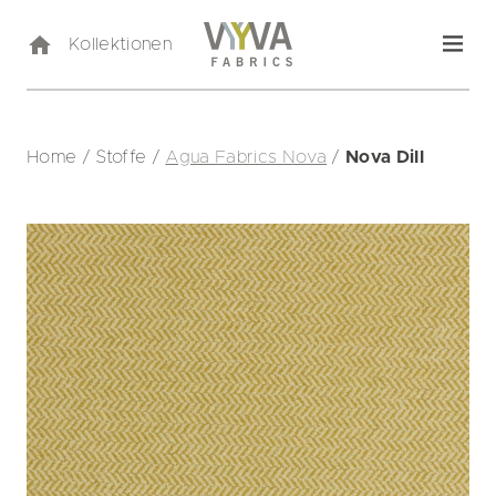
Kollektionen
Home
/
Stoffe
/
Agua Fabrics Nova
/
Nova Dill