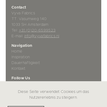
Contact
Vyva Fabrics
TT. Vasumweg 140
1033 SH Amsterdam
Tel:
+31 (0)20-6599523
E-mail:
info@vyvafabrics.nl
Navigation
Home
Inspiration
Dauerhaftigkeit
Kontakt
Follow Us
Diese Seite verwendet Cookies um das
Datenschutz-Bestimmungen
Nutzererlebnis zu steigern.
Haftungsausschluss