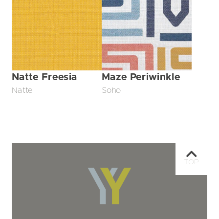
Natte Freesia
Maze Periwinkle
Natte
Soho
TOP