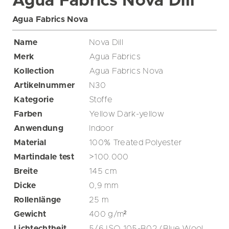
Agua Fabrics Nova Dill
Agua Fabrics Nova
Name
Nova Dill
Merk
Agua Fabrics
Kollection
Agua Fabrics Nova
Artikelnummer
N30
Kategorie
Stoffe
Farben
Yellow
Dark-yellow
Anwendung
Indoor
Material
100% Treated Polyester
Martindale test
>100.000
Breite
145
cm
Dicke
0,9
mm
Rollenlänge
25
m
Gewicht
400
g/m²
Lichtechtheit
5/6 ISO 105-B02 (Blue Wool