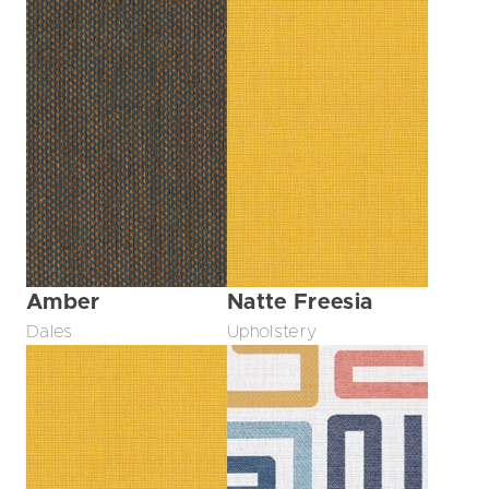
Amber
Natte Freesia
Dales
Upholstery