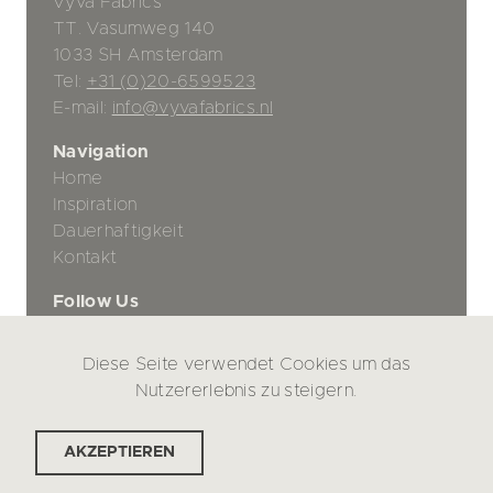
Vyva Fabrics
TT. Vasumweg 140
1033 SH Amsterdam
Tel:
+31 (0)20-6599523
E-mail:
info@vyvafabrics.nl
Navigation
Home
Inspiration
Dauerhaftigkeit
Kontakt
Follow Us
Diese Seite verwendet Cookies um das
Datenschutz-Bestimmungen
Nutzererlebnis zu steigern.
Haftungsausschluss
AKZEPTIEREN
© Vyva Fabrics 2026
Design by
Kordaat
, build by
Lagoworks