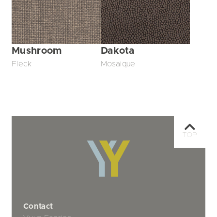
Mushroom
Dakota
Fleck
Mosaique
TOP
Contact