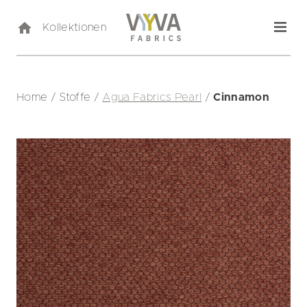
Kollektionen
Home
/
Stoffe
/
Agua Fabrics Pearl
/
Cinnamon