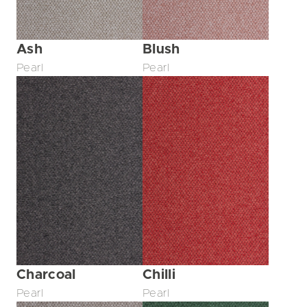
Ash
Blush
Pearl
Pearl
Charcoal
Chilli
Pearl
Pearl