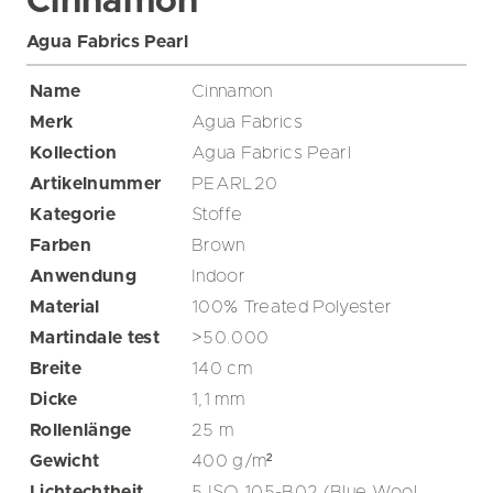
Cinnamon
Agua Fabrics Pearl
Name
Cinnamon
Merk
Agua Fabrics
Kollection
Agua Fabrics Pearl
Artikelnummer
PEARL20
Kategorie
Stoffe
Farben
Brown
Anwendung
Indoor
Material
100% Treated Polyester
Martindale test
>50.000
Breite
140
cm
Dicke
1,1
mm
Rollenlänge
25
m
Gewicht
400
g/m²
Lichtechtheit
5 ISO 105-B02 (Blue Wool