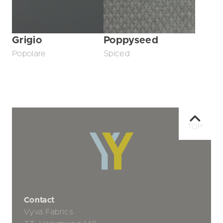
Grigio
Poppyseed
Popolare
Spiced
TOP
Contact
Vyva Fabrics