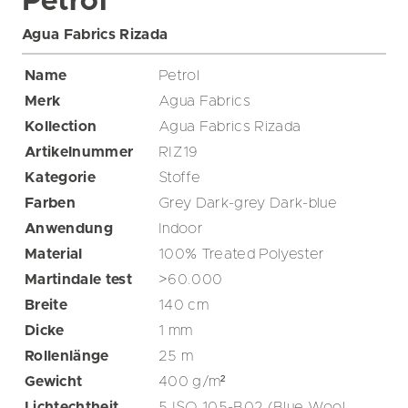
Petrol
Agua Fabrics Rizada
Name
Petrol
Merk
Agua Fabrics
Kollection
Agua Fabrics Rizada
Artikelnummer
RIZ19
Kategorie
Stoffe
Farben
Grey
Dark-grey
Dark-blue
Anwendung
Indoor
Material
100% Treated Polyester
Martindale test
>60.000
Breite
140
cm
Dicke
1
mm
Rollenlänge
25
m
Gewicht
400
g/m²
Lichtechtheit
5 ISO 105-B02 (Blue Wool