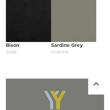
Bison
Sardine Grey
Glade
Coastline
TOP