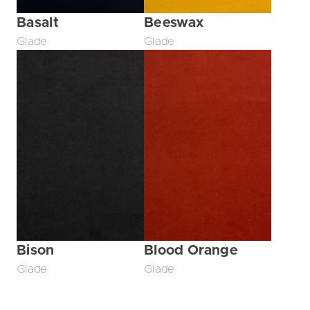
Basalt
Beeswax
Glade
Glade
Bison
Blood Orange
Glade
Glade