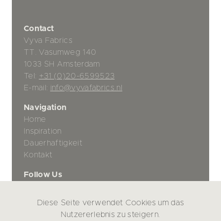
Contact
Vyva Fabrics
TT. Vasumweg 140
1033 SH Amsterdam
Tel:
+31 (0)20-6599523
E-mail:
info@vyvafabrics.nl
Navigation
Home
Inspiration
Dauerhaftigkeit
Kontakt
Follow Us
Diese Seite verwendet Cookies um das
Datenschutz-Bestimmungen
Nutzererlebnis zu steigern.