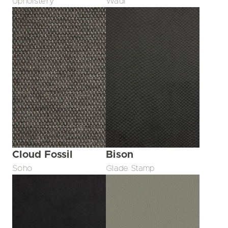
Upholstery
Wadi
Bison
Cloud Fossil
Glade Stamp
Soho