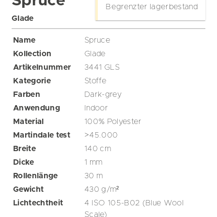
Spruce
Begrenzter lagerbestand
Glade
Name
Spruce
Kollection
Glade
Artikelnummer
3441 GLS
Kategorie
Stoffe
Farben
Dark-grey
Anwendung
Indoor
Material
100% Polyester
Martindale test
>45.000
Breite
140
cm
Dicke
1
mm
Rollenlänge
30
m
Gewicht
430
g/m²
Lichtechtheit
4 ISO 105-B02 (Blue Wool
Scale)