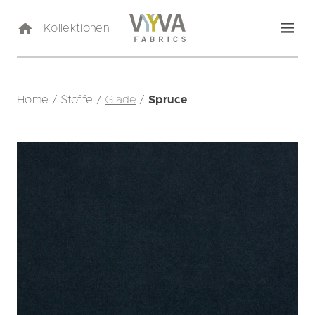
Kollektionen
Home
/
Stoffe
/
Glade
/
Spruce