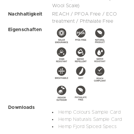
Wool Scale)
Nachhaltigkeit
REACH / PFOA Free / ECO
treatment / Phthalate Free
Eigenschaften
Downloads
Hemp Colours Sample Card
Hemp Naturals Sample Card
Hemp Fjord Spiced Specs