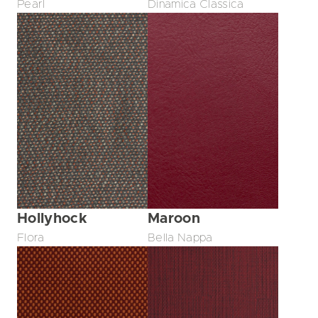
Pearl
Dinamica Classica
Hollyhock
Maroon
Flora
Bella Nappa