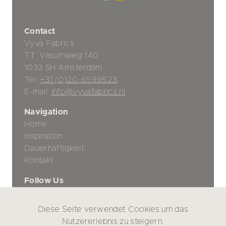
Contact
Vyva Fabrics
TT. Vasumweg 140
1033 SH Amsterdam
Tel:
+31 (0)20-6599523
E-mail:
info@vyvafabrics.nl
Navigation
Home
Inspiration
Dauerhaftigkeit
Kontakt
Follow Us
Diese Seite verwendet Cookies um das
Datenschutz-Bestimmungen
Nutzererlebnis zu steigern.