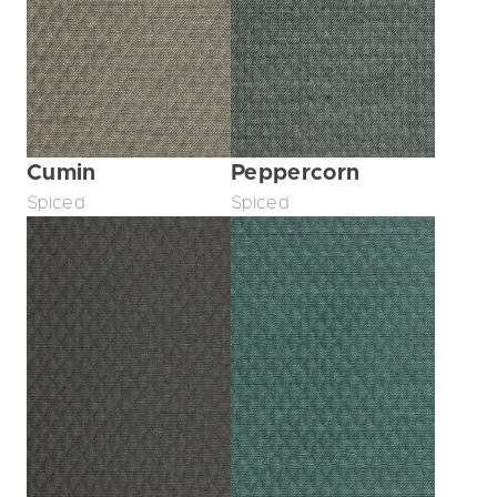
Cumin
Peppercorn
Spiced
Spiced