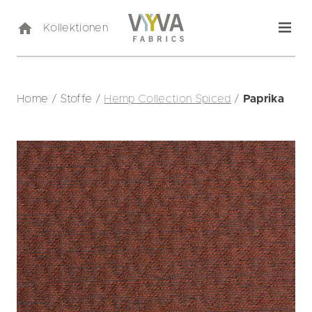
Kollektionen
Home
/
Stoffe
/
Hemp Collection Spiced
/
Paprika