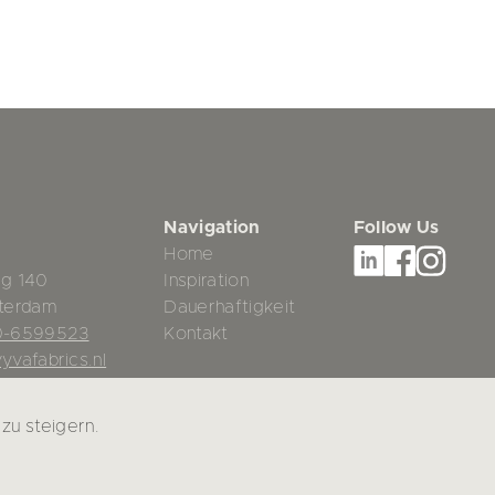
Navigation
Follow Us
Home
g 140
Inspiration
terdam
Dauerhaftigkeit
0-6599523
Kontakt
yvafabrics.nl
zu steigern.