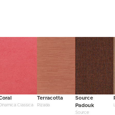
Coral
Terracotta
Source
Dinamica Classica
Rizada
Padouk
Source