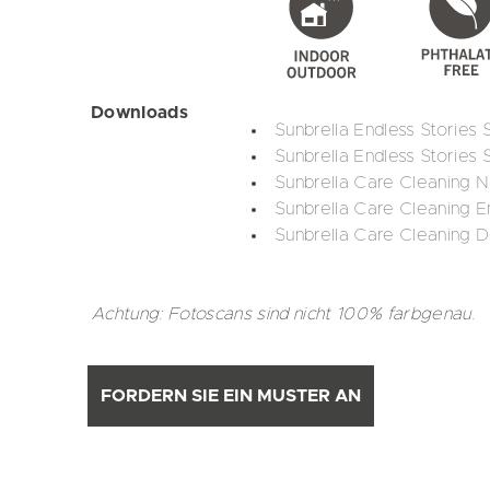
Downloads
Sunbrella Endless Stories
Sunbrella Endless Stories
Sunbrella Care Cleaning N
Sunbrella Care Cleaning E
Sunbrella Care Cleaning 
Achtung: Fotoscans sind nicht 100% farbgenau.
FORDERN SIE EIN MUSTER AN