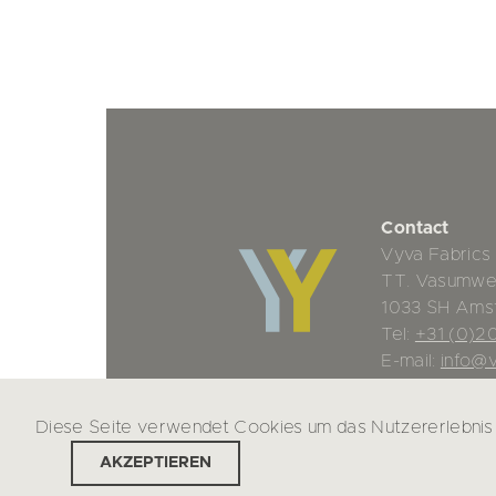
Contact
Vyva Fabrics
TT. Vasumwe
1033 SH Ams
Tel:
+31 (0)2
E-mail:
info@v
Diese Seite verwendet Cookies um das Nutzererlebnis 
AKZEPTIEREN