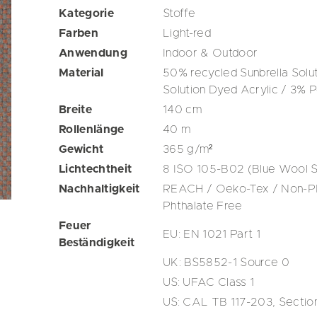
Kategorie
Stoffe
Farben
Light-red
Anwendung
Indoor & Outdoor
Material
50% recycled Sunbrella Solut
Solution Dyed Acrylic / 3% P
Breite
140
cm
Rollenlänge
40
m
Gewicht
365
g/m²
Lichtechtheit
8 ISO 105-B02 (Blue Wool S
Nachhaltigkeit
REACH / Oeko-Tex / Non-PFA
Phthalate Free
Feuer
EU: EN 1021 Part 1
Beständigkeit
UK: BS5852-1 Source 0
US: UFAC Class 1
US: CAL TB 117-203, Section