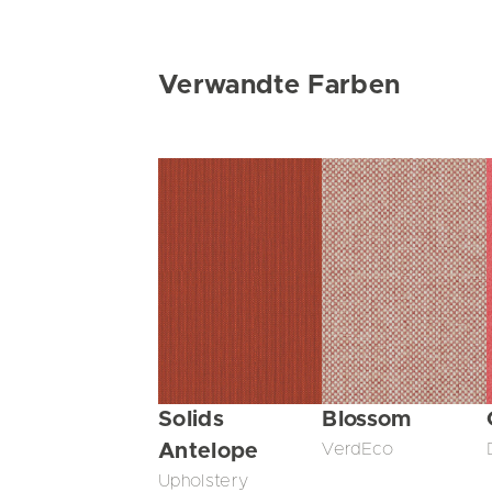
Verwandte Farben
Solids
Blossom
Antelope
VerdEco
Upholstery