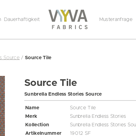
n
Dauerhaftigkeit
Musteranfrage
es Source
/
Source Tile
Source Tile
Sunbrella Endless Stories Source
Name
Source Tile
Merk
Sunbrella Endless Stories
Kollection
Sunbrella Endless Stories So
Artikelnummer
19012 SF