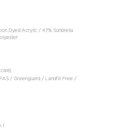
ion Dyed Acrylic / 47% Sunbrella
olyester
cale)
S / Greenguard / Landfill Free /
 1