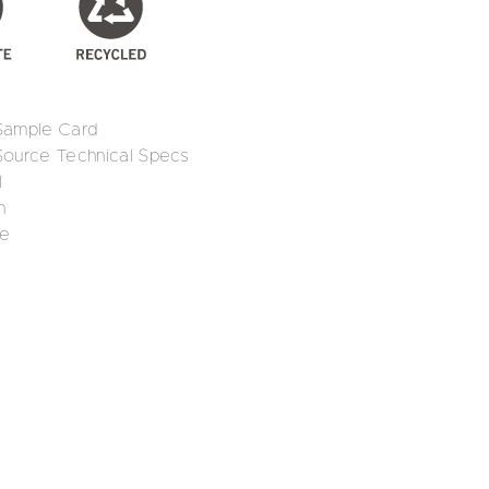
 Sample Card
 Source Technical Specs
l
n
De