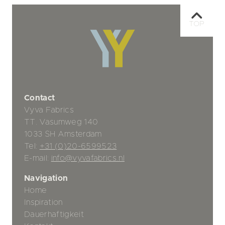
TOP
Contact
Vyva Fabrics
TT. Vasumweg 140
1033 SH Amsterdam
Tel:
+31 (0)20-6599523
E-mail:
info@vyvafabrics.nl
Navigation
Home
Inspiration
Dauerhaftigkeit