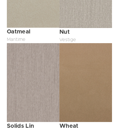
Oatmeal
Nut
Maritime
Vestige
Solids Lin
Wheat