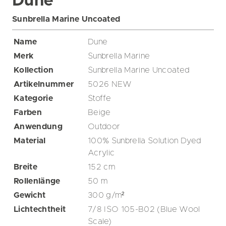
Dune
Sunbrella Marine Uncoated
Name
Dune
Merk
Sunbrella Marine
Kollection
Sunbrella Marine Uncoated
Artikelnummer
5026 NEW
Kategorie
Stoffe
Farben
Beige
Anwendung
Outdoor
Material
100% Sunbrella Solution Dyed
Acrylic
Breite
152
cm
Rollenlänge
50
m
Gewicht
300
g/m²
Lichtechtheit
7/8 ISO 105-B02 (Blue Wool
Scale)