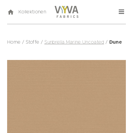
Kollektionen
Home
/
Stoffe
/
Sunbrella Marine Uncoated
/
Dune