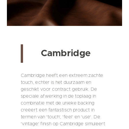
Cambridge
Cambridge heeft een extreem zachte
touch, echter is het duurzaam en
geschikt voor contract gebruik. De
speciale afwerking in de toplaag in
combinatie met de unieke backing
creëert een fantastisch product in
termen van 'touch', 'feel' en 'use'. De
'vintage' finish op Cambridge simuleert