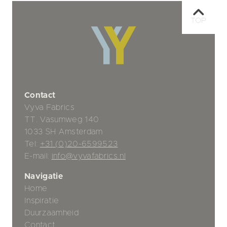
TOP
Contact
Vyva Fabrics
TT. Vasumweg 140
1033 SH Amsterdam
Tel:
+31 (0)20-6599523
E-mail:
info@vyvafabrics.nl
Navigatie
Home
Inspiratie
Duurzaamheid
Contact