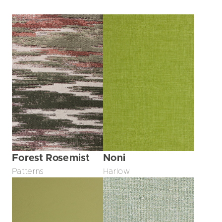
Forest Rosemist
Noni
Patterns
Harlow