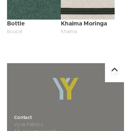
Bottle
Khaima Moringa
Bouclé
Khaima
TOP
Contact
Vyva Fabrics