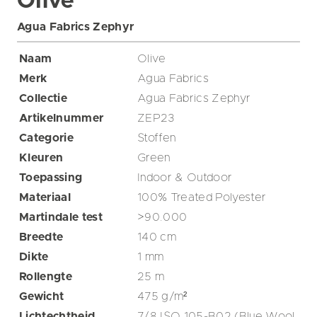
Olive
Agua Fabrics Zephyr
Naam
Olive
Merk
Agua Fabrics
Collectie
Agua Fabrics Zephyr
Artikelnummer
ZEP23
Categorie
Stoffen
Kleuren
Green
Toepassing
Indoor & Outdoor
Materiaal
100% Treated Polyester
Martindale test
>90.000
Breedte
140
cm
Dikte
1
mm
Rollengte
25
m
Gewicht
475
g/m²
Lichtechtheid
7/8 ISO 105-B02 (Blue Wool