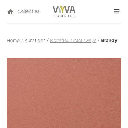
Collecties
Home
/
Kunstleer
/
Boltaflex Colourways
/
Brandy