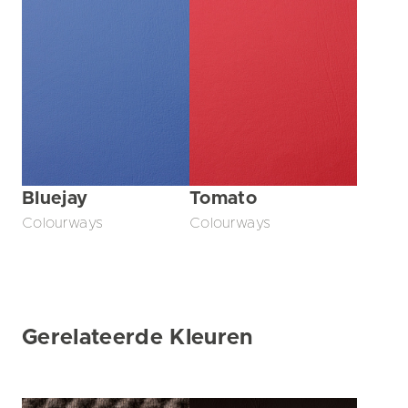
Bluejay
Tomato
Colourways
Colourways
Gerelateerde Kleuren