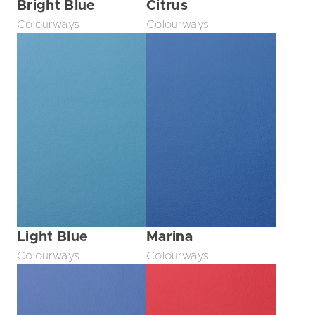
Bright Blue
Citrus
Colourways
Colourways
Light Blue
Marina
Colourways
Colourways