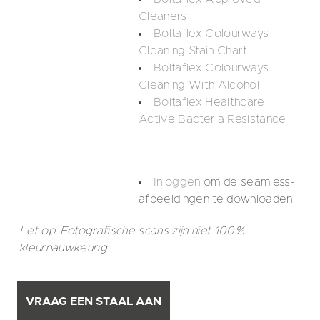
Cleaners
Boltaflex Colourways
Cleaning Stain Chart
Boltaflex Colourways
Cleaning With Alcohol
Boltaflex Healthcare
Active Bacteria Resistance
Inloggen
om de seamless-
afbeeldingen te downloaden.
Let op: Fotografische scans zijn niet 100%
kleurnauwkeurig.
VRAAG EEN STAAL AAN