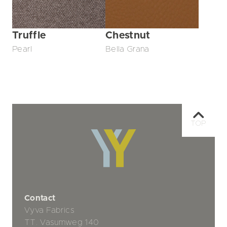
Truffle
Chestnut
Pearl
Bella Grana
TOP
Contact
Vyva Fabrics
TT. Vasumweg 140