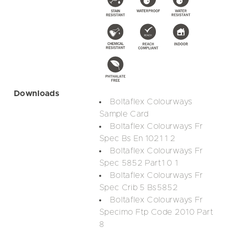
Downloads
Boltaflex Colourways
Sample Card
Boltaflex Colourways Fr
Spec Bs En 1021 1 2
Boltaflex Colourways Fr
Spec 5852 Part1 0 1
Boltaflex Colourways Fr
Spec Crib 5 Bs5852
Boltaflex Colourways Fr
Specimo Ftp Code 2010 Part
8