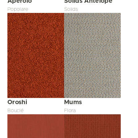
Aperolo
Solids Antelope
Popolare
Solids
Oroshi
Mums
Bouclé
Flora