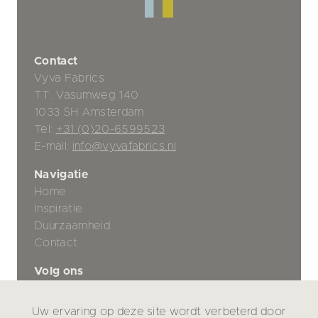
Contact
Vyva Fabrics
TT. Vasumweg 140
1033 SH Amsterdam
Tel:
+31 (0)20-6599523
E-mail:
info@vyvafabrics.nl
Navigatie
Home
Inspiratie
Duurzaamheid
Contact
Volg ons
Uw ervaring op deze site wordt verbeterd door