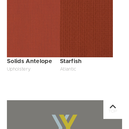
Solids Antelope
Starfish
Upholstery
Atlantic
TOP