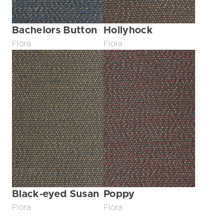
Bachelors Button
Hollyhock
Flora
Flora
Black-eyed Susan
Poppy
Flora
Flora