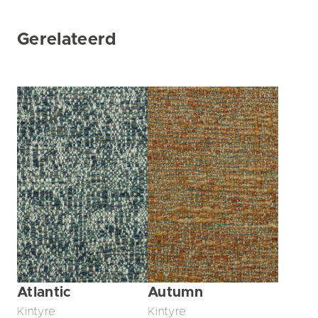
Gerelateerd
Atlantic
Autumn
Kintyre
Kintyre