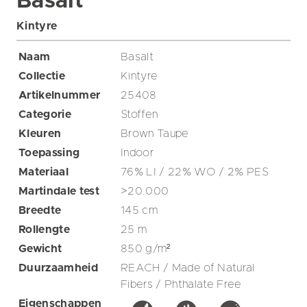
Basalt
Kintyre
Naam
Basalt
Collectie
Kintyre
Artikelnummer
25408
Categorie
Stoffen
Kleuren
Brown
Taupe
Toepassing
Indoor
Materiaal
76% LI / 22% WO / 2% PES
Martindale test
>20.000
Breedte
145
cm
Rollengte
25
m
Gewicht
850
g/m²
Duurzaamheid
REACH / Made of Natural
Fibers / Phthalate Free
Eigenschappen