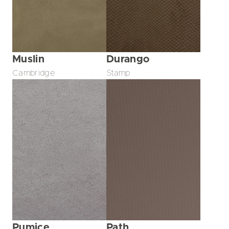
Muslin
Durango
Cambridge
Stamp
Pumice
Path