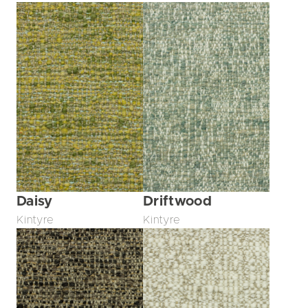
Daisy
Driftwood
Kintyre
Kintyre