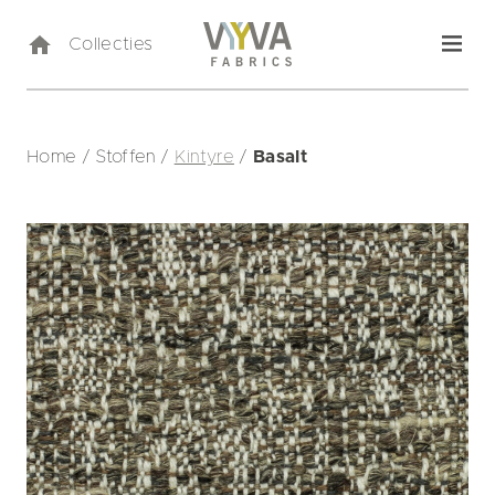
Collecties
Home
/
Stoffen
/
Kintyre
/
Basalt