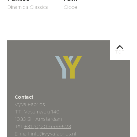
Dinamica Classica
Globe
TOP
Contact
Vyva Fabrics
TT. Vasumweg 140
1033 SH Amsterdam
Tel:
+31 (0)20-6599523
E-mail:
info@vyvafabrics.nl