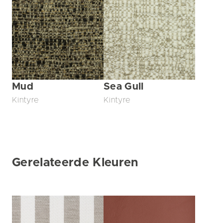
Mud
Sea Gull
Kintyre
Kintyre
Gerelateerde Kleuren