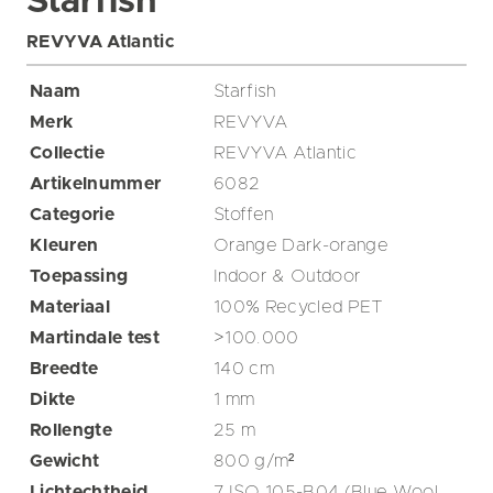
Starfish
REVYVA Atlantic
Naam
Starfish
Merk
REVYVA
Collectie
REVYVA Atlantic
Artikelnummer
6082
Categorie
Stoffen
Kleuren
Orange
Dark-orange
Toepassing
Indoor & Outdoor
Materiaal
100% Recycled PET
Martindale test
>100.000
Breedte
140
cm
Dikte
1
mm
Rollengte
25
m
Gewicht
800
g/m²
Lichtechtheid
7 ISO 105-B04 (Blue Wool