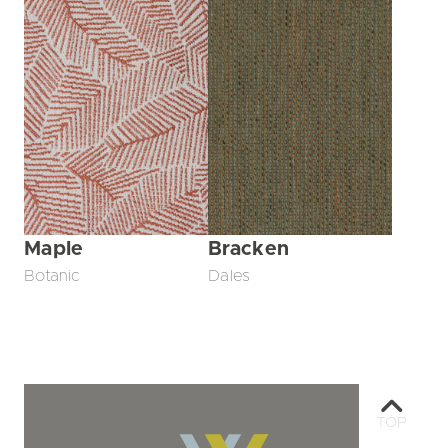
Maple
Bracken
Botanic
Dales
TOP