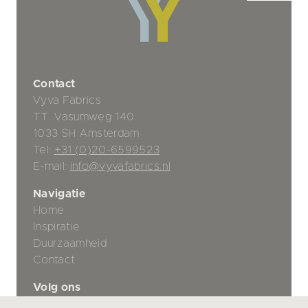
Contact
Vyva Fabrics
TT. Vasumweg 140
1033 SH Amsterdam
Tel:
+31 (0)20-6599523
E-mail:
info@vyvafabrics.nl
Navigatie
Home
Inspiratie
Duurzaamheid
Contact
Volg ons