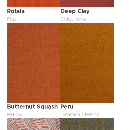
Rotala
Deep Clay
Plus
Colourways
Butternut Squash
Peru
Harlow
Dinamica Classica