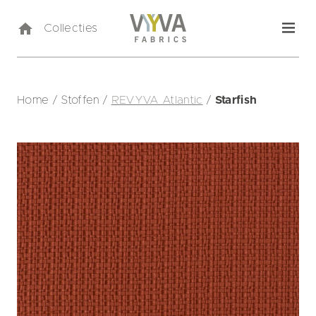
Collecties
Home
/
Stoffen
/
REVYVA Atlantic
/
Starfish