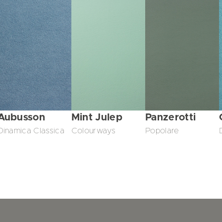
Mint Julep
Panzerotti
Aubusson
Colourways
Popolare
Dinamica Classica