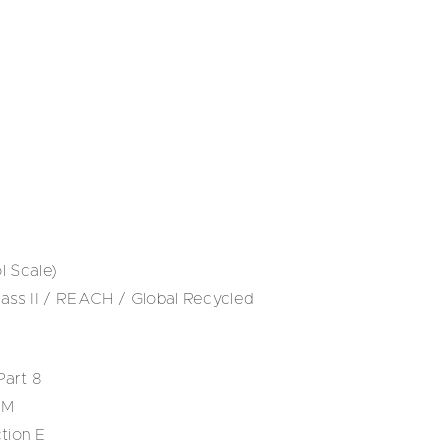
 Scale)
ass II / REACH / Global Recycled
art 8
IM
tion E