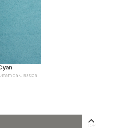
Cyan
Dinamica Classica
TOP