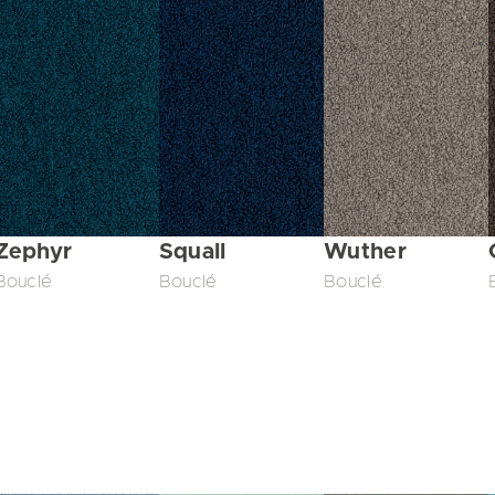
Zephyr
Squall
Wuther
Bouclé
Bouclé
Bouclé