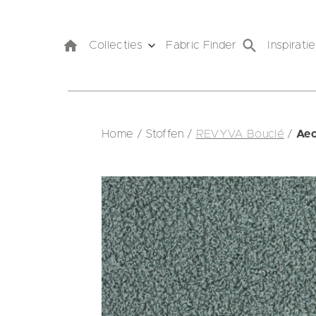
Collecties
Fabric Finder
Inspiratie
Home
/
Stoffen
/
REVYVA Bouclé
/
Aeo