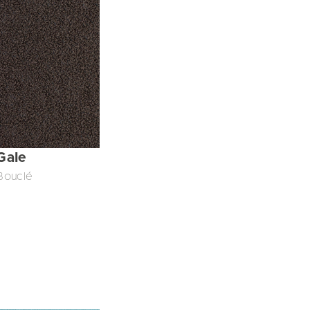
Gale
Bouclé