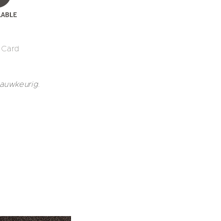
 Card
nauwkeurig.