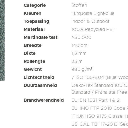
Categorie
Stoffen
Kleuren
Turquoise
Light-blue
Toepassing
Indoor & Outdoor
Materiaal
100% Recycled PET
Martindale test
>50.000
Breedte
140
cm
Dikte
1,2
mm
Rollengte
25
m
Gewicht
980
g/m²
Lichtechtheid
7 ISO 105-B04 (Blue Wool
Duurzaamheid
Oeko-Tex Standard 100 Cl
Standard / Phthalate Free
Brandwerendheid
EU: EN 1021 Part 1 & 2
EU: IMO FTP 2010 Code P
IT: UNI ISO 9175 Classe 1.
US: CAL TB 117-2013, Sec