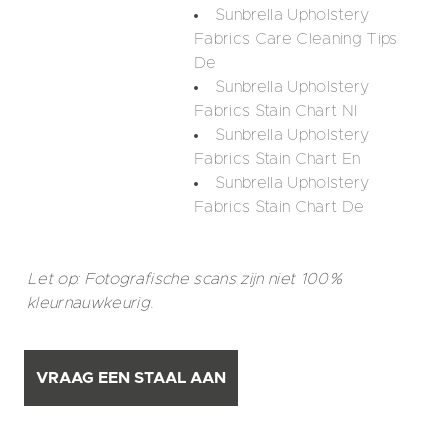
Sunbrella Upholstery
Fabrics Care Cleaning Tips
De
Sunbrella Upholstery
Fabrics Stain Chart Nl
Sunbrella Upholstery
Fabrics Stain Chart En
Sunbrella Upholstery
Fabrics Stain Chart De
Let op: Fotografische scans zijn niet 100%
kleurnauwkeurig.
VRAAG EEN STAAL AAN