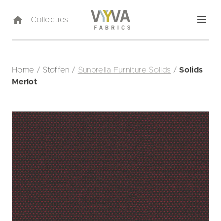
Collecties
Home
/
Stoffen
/
Sunbrella Furniture Solids
/
Solids
Merlot