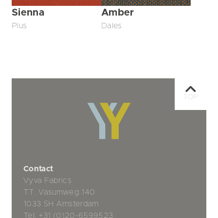
Sienna
Amber
Plus
Dales
TOP
Contact
Vyva Fabrics
TT. Vasumweg 140
1033 SH Amsterdam
Tel:
+31 (0)20-6599523