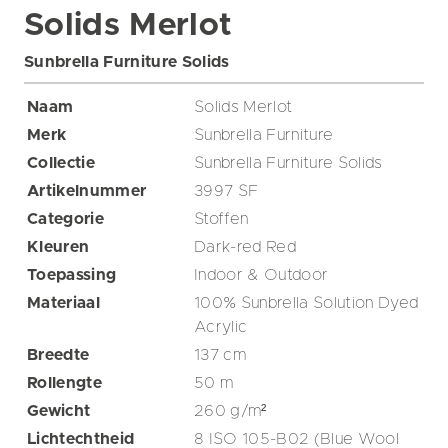
Solids Merlot
Sunbrella Furniture Solids
Naam
Solids Merlot
Merk
Sunbrella Furniture
Collectie
Sunbrella Furniture Solids
Artikelnummer
3997 SF
Categorie
Stoffen
Kleuren
Dark-red
Red
Toepassing
Indoor & Outdoor
Materiaal
100% Sunbrella Solution Dyed
Acrylic
Breedte
137
cm
Rollengte
50
m
Gewicht
260
g/m²
Lichtechtheid
8 ISO 105-B02 (Blue Wool