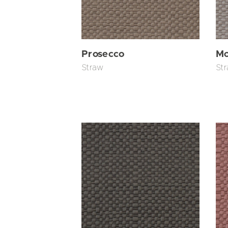
Prosecco
Mo
Straw
St