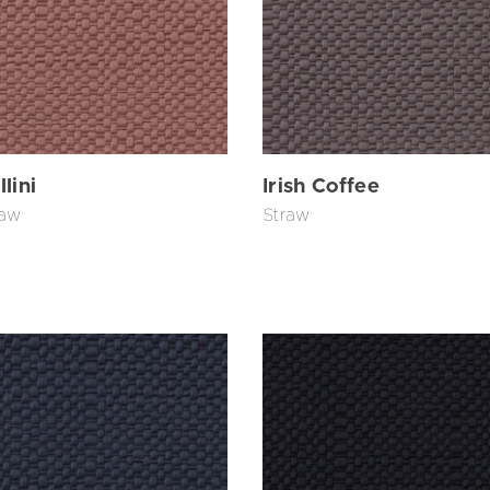
llini
Irish Coffee
raw
Straw