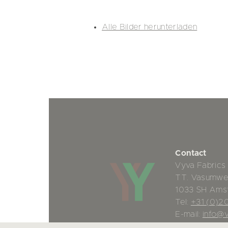
Alle Bilder herunterladen
Contact
Vyva Fabrics
TT. Vasumwe
1033 SH Ams
Tel:
+31 (0)2
E-mail:
info@v