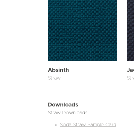
Absinth
Ja
Straw
St
Downloads
Straw Downloads
Soda Straw Sample Card