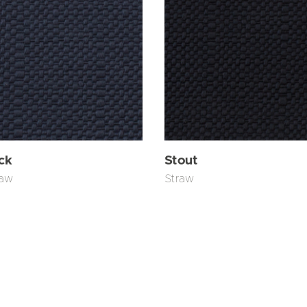
ck
Stout
raw
Straw