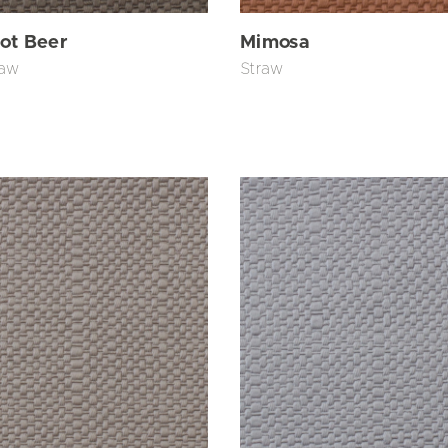
ot Beer
Mimosa
raw
Straw