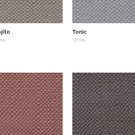
jito
Tonic
raw
Straw