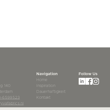
Navigation
Follow Us
Home
g 140
Inspiration
terdam
Dauerhaftigkeit
0-6599523
Kontakt
yvafabrics.nl