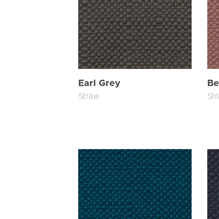
Earl Grey
Be
Straw
St