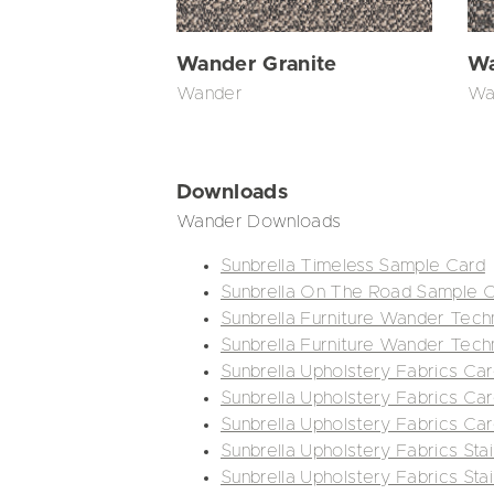
Wander Granite
Wa
Wander
Wa
Downloads
Wander Downloads
Sunbrella Timeless Sample Card
Sunbrella On The Road Sample 
Sunbrella Furniture Wander Tech
Sunbrella Furniture Wander Techn
Sunbrella Upholstery Fabrics Car
Sunbrella Upholstery Fabrics Car
Sunbrella Upholstery Fabrics Ca
Sunbrella Upholstery Fabrics Stai
Sunbrella Upholstery Fabrics Sta