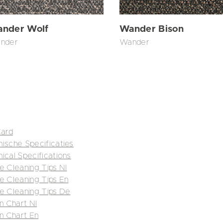
nder Wolf
Wander Bison
nder
Wander
Card
nische Specificaties
ical Specifications
e Cleaning Tips Nl
e Cleaning Tips En
re Cleaning Tips De
n Chart Nl
in Chart En