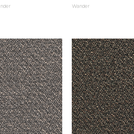
nder
Wander