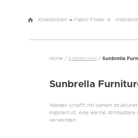
Kollektionen
Fabric Finder
Inspiratio
Home
/
Kollektionen
/
Sunbrella Fur
Sunbrella Furnitu
Wander schafft mit seinem strukturie
inspiriert ist, eine warme Atmosphäre 
verwenden.