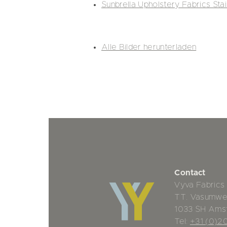
Sunbrella Upholstery Fabrics Sta
Alle Bilder herunterladen
Contact
Vyva Fabrics
TT. Vasumwe
1033 SH Ams
Tel:
+31 (0)2