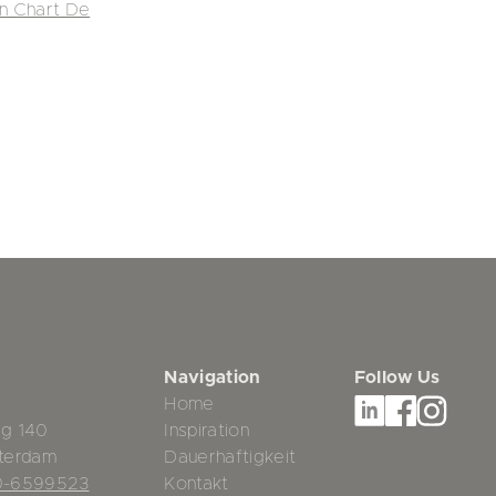
in Chart De
Navigation
Follow Us
Home
g 140
Inspiration
terdam
Dauerhaftigkeit
0-6599523
Kontakt