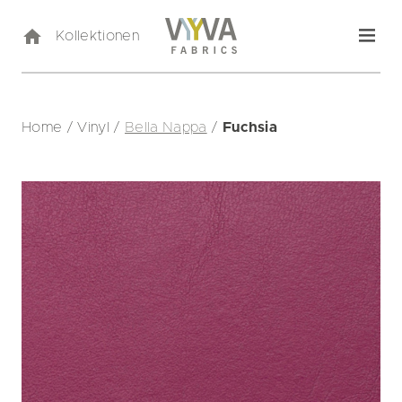
Kollektionen
Home
/
Vinyl
/
Bella Nappa
/
Fuchsia