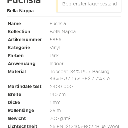
Fuchsia
Begrenzter lagerbestand
Bella Nappa
Name
Fuchsia
Kollection
Bella Nappa
Artikelnummer
5856
Kategorie
Vinyl
Farben
Pink
Anwendung
Indoor
Material
Topcoat: 34% PU / Backing:
43% PU / 16% PES / 7% Co
Martindale test
>400.000
Breite
140
cm
Dicke
1
mm
Rollenlänge
25
m
Gewicht
700
g/m²
Lichtechtheit
>6 EN ISO 105-B02 (Blue Wool