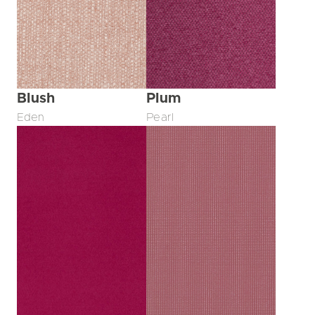
Blush
Plum
Eden
Pearl