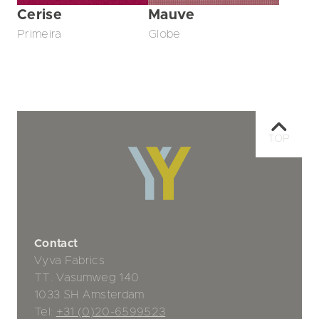
Cerise
Mauve
Primeira
Globe
TOP
Contact
Vyva Fabrics
TT. Vasumweg 140
1033 SH Amsterdam
Tel:
+31 (0)20-6599523