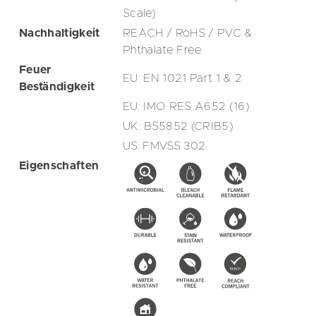
Scale)
Nachhaltigkeit
REACH / RoHS / PVC &
Phthalate Free
Feuer
EU: EN 1021 Part 1 & 2
Beständigkeit
EU: IMO RES A652 (16)
UK: BS5852 (CRIB5)
US: FMVSS 302
Eigenschaften