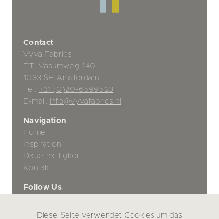
Contact
Vyva Fabrics
TT. Vasumweg 140
1033 SH Amsterdam
Tel:
+31 (0)20-6599523
E-mail:
info@vyvafabrics.nl
Navigation
Home
Inspiration
Dauerhaftigkeit
Kontakt
Follow Us
Diese Seite verwendet Cookies um das