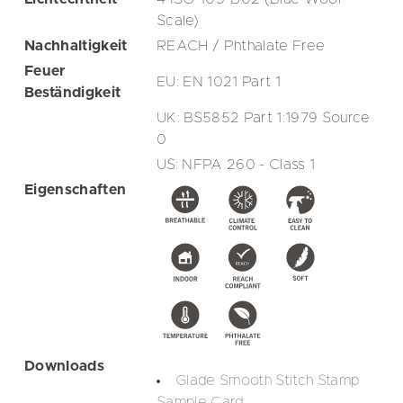
Scale)
Nachhaltigkeit
REACH / Phthalate Free
Feuer
EU: EN 1021 Part 1
Beständigkeit
UK: BS5852 Part 1:1979 Source
0
US: NFPA 260 - Class 1
Eigenschaften
Downloads
Glade Smooth Stitch Stamp
Sample Card