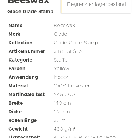
Beeswax
Begrenzter lagerbestand
Glade Glade Stamp
Name
Beeswax
Merk
Glade
Kollection
Glade Glade Stamp
Artikelnummer
3481 GLSTA
Kategorie
Stoffe
Farben
Yellow
Anwendung
Indoor
Material
100% Polyester
Martindale test
>45.000
Breite
140
cm
Dicke
1,2
mm
Rollenlänge
30
m
Gewicht
430
g/m²
Lichtechtheit
4 ISO 105-B02 (Blue Wool