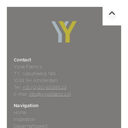
TOP
Contact
Vyva Fabrics
TT. Vasumweg 140
1033 SH Amsterdam
Tel:
+31 (0)20-6599523
E-mail:
info@vyvafabrics.nl
Navigation
Home
Inspiration
Dauerhaftigkeit