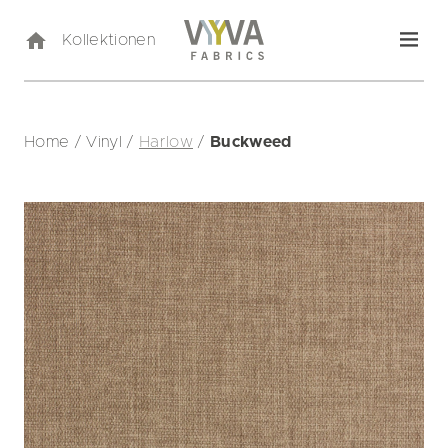
Kollektionen
Home
/
Vinyl
/
Harlow
/
Buckweed