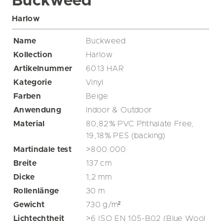
Buckweed
Harlow
Name
Buckweed
Kollection
Harlow
Artikelnummer
6013 HAR
Kategorie
Vinyl
Farben
Beige
Anwendung
Indoor & Outdoor
Material
80,82% PVC Phthalate Free,
19,18% PES (backing)
Martindale test
>800.000
Breite
137
cm
Dicke
1,2
mm
Rollenlänge
30
m
Gewicht
730
g/m²
Lichtechtheit
>6 ISO EN 105-B02 (Blue Wool