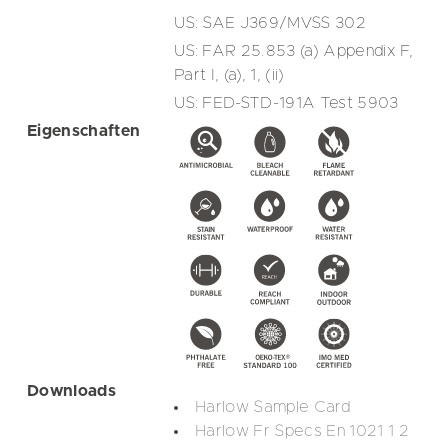
US: SAE J369/MVSS 302
US: FAR 25.853 (a) Appendix F,
Part I, (a), 1, (ii)
US: FED-STD-191A Test 5903
Eigenschaften
Downloads
Harlow Sample Card
Harlow Fr Specs En 1021 1 2