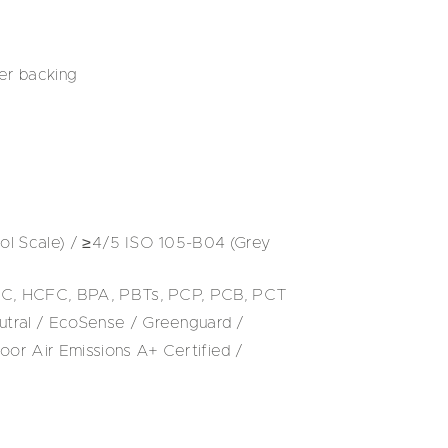
er backing
l Scale) / ≥4/5 ISO 105-B04 (Grey
FC, HCFC, BPA, PBTs, PCP, PCB, PCT
tral / EcoSense / Greenguard /
oor Air Emissions A+ Certified /