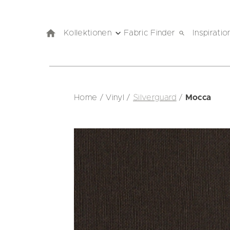
Kollektionen
Fabric Finder
Inspiratio
Home
/
Vinyl
/
Silverguard
/
Mocca