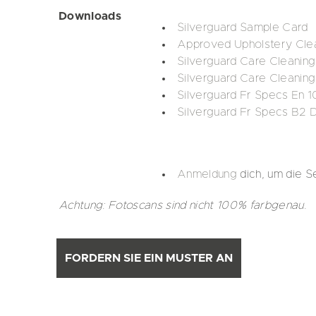
Downloads
Silverguard Sample Card
Approved Upholstery Clea
Silverguard Care Cleaning
Silverguard Care Cleaning
Silverguard Fr Specs En 1
Silverguard Fr Specs B2 
Anmeldung
dich, um die S
Achtung: Fotoscans sind nicht 100% farbgenau.
FORDERN SIE EIN MUSTER AN