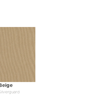
Beige
Silverguard