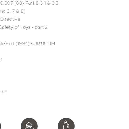
307 (88) Part 8 3.1 & 3.2
nx 6, 7 & 8)
Directive
fety of Toys - part 2
75/FA1 (1994) Classe 1.IM
1
on E