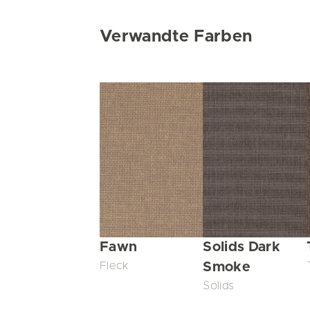
Verwandte Farben
Fawn
Solids Dark
Fleck
Smoke
Solids