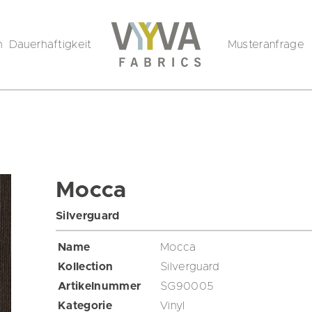
n
Dauerhaftigkeit
Musteranfrage
Mocca
Silverguard
Name
Mocca
Kollection
Silverguard
Artikelnummer
SG90005
Kategorie
Vinyl