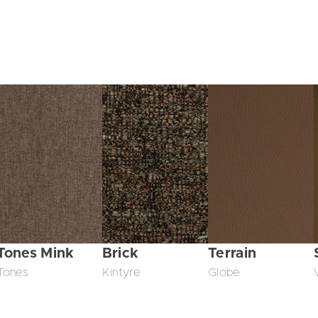
Tones Mink
Brick
Terrain
Tones
Kintyre
Globe