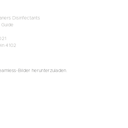
ners Disinfectants
 Guide
021
Din 4102
eamless-Bilder herunterzuladen.