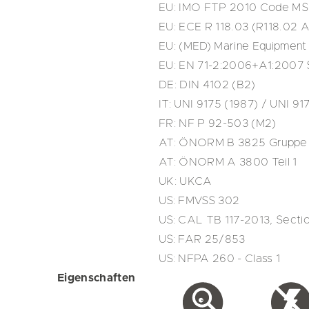
EU: IMO FTP 2010 Code MSC.
EU: ECE R 118.03 (R118.02 A
EU: (MED) Marine Equipment 
EU: EN 71-2:2006+A1:2007 Sa
DE: DIN 4102 (B2)
IT: UNI 9175 (1987) / UNI 91
FR: NF P 92-503 (M2)
AT: ÖNORM B 3825 Gruppe 
AT: ÖNORM A 3800 Teil 1
UK: UKCA
US: FMVSS 302
US: CAL TB 117-2013, Secti
US: FAR 25/853
US: NFPA 260 - Class 1
Eigenschaften