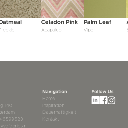
Oatmeal
Celadon Pink
Palm Leaf
Freckle
Acapulco
Viper
Navigation
Follow Us
Home
g 140
Inspiration
terdam
Dauerhaftigkeit
0-6599523
Kontakt
yvafabrics.nl