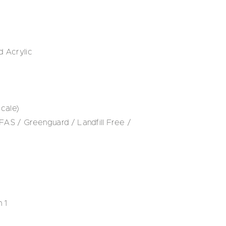
d Acrylic
cale)
S / Greenguard / Landfill Free /
 1