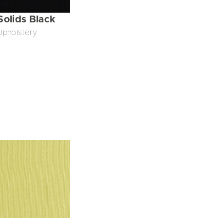
Solids Black
Upholstery