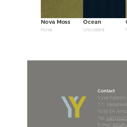
Nova Moss
Ocean
Nova
Uncoated
Contact
Vyva Fabrics
TT. Vasumwe
1033 SH Ams
Tel:
+31 (0)2
E-mail:
info@v