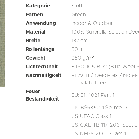
Kategorie
Stoffe
Farben
Green
Anwendung
Indoor & Outdoor
Material
100% Sunbrella Solution Dye
Breite
137
cm
Rollenlänge
50
m
Gewicht
260
g/m²
Lichtechtheit
8 ISO 105-B02 (Blue Wool S
Nachhaltigkeit
REACH / Oeko-Tex / Non-PFA
Phthalate Free
Feuer
EU: EN 1021 Part 1
Beständigkeit
UK: BS5852-1 Source 0
US: UFAC Class 1
US: CAL TB 117-203, Section
US: NFPA 260 - Class 1