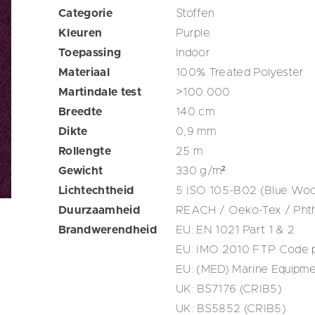
Categorie
Stoffen
Kleuren
Purple
Toepassing
Indoor
Materiaal
100% Treated Polyester
Martindale test
>100.000
Breedte
140
cm
Dikte
0,9
mm
Rollengte
25
m
Gewicht
330
g/m²
Lichtechtheid
5 ISO 105-B02 (Blue Woo
Duurzaamheid
REACH / Oeko-Tex / Phth
Brandwerendheid
EU: EN 1021 Part 1 & 2
EU: IMO 2010 FTP Code p
EU: (MED) Marine Equipme
UK: BS7176 (CRIB5)
UK: BS5852 (CRIB5)