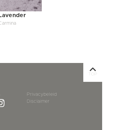
Lavender
Carmina
TOP
s
Privacybeleid
Disclaimer