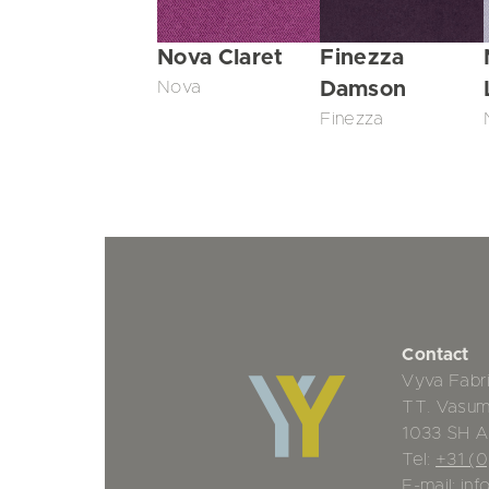
Nova Claret
Finezza
Nova
Damson
Finezza
Contact
Vyva Fabr
TT. Vasu
1033 SH 
Tel:
+31 (
E-mail:
inf