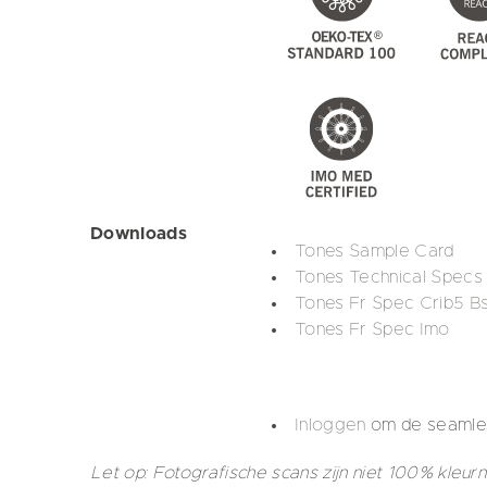
Downloads
Tones Sample Card
Tones Technical Specs
Tones Fr Spec Crib5 B
Tones Fr Spec Imo
Inloggen
om de seamles
Let op: Fotografische scans zijn niet 100% kleur