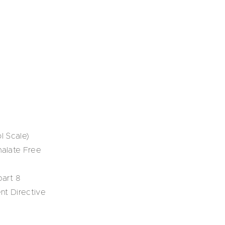
l Scale)
alate Free
art 8
nt Directive