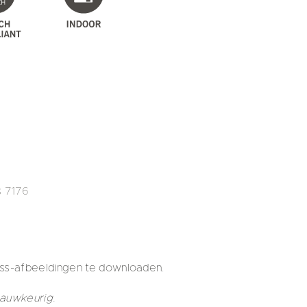
s 7176
s-afbeeldingen te downloaden.
nauwkeurig.