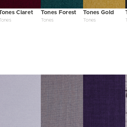
Tones Claret
Tones Forest
Tones Gold
Tones
Tones
Tones