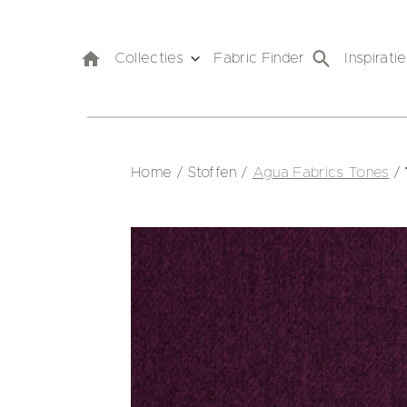
Collecties
Fabric Finder
Inspiratie
Home
/
Stoffen
/
Agua Fabrics Tones
/