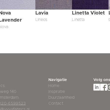
Nova
Lavia
Linetta Violet
Lavender
Lineos
Linetta
Nova
Navigatie
Volg on
ics
Home
mweg 140
Inspiratie
Amsterdam
Duurzaamheid
0)20-6599523
Contact
o@vyvafabrics.nl