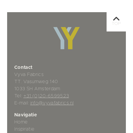
TOP
Contact
Vyva Fabrics
TT. Vasumweg 140
1033 SH Amsterdam
Tel:
+31 (0)20-6599523
E-mail:
info@vyvafabrics.nl
Navigatie
Home
Inspiratie