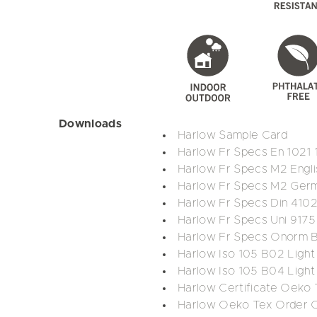
Downloads
Harlow Sample Card
Harlow Fr Specs En 1021 
Harlow Fr Specs M2 Engli
Harlow Fr Specs M2 Ger
Harlow Fr Specs Din 4102
Harlow Fr Specs Uni 917
Harlow Fr Specs Onorm 
Harlow Iso 105 B02 Light
Harlow Iso 105 B04 Light
Harlow Certificate Oeko 
Harlow Oeko Tex Order O