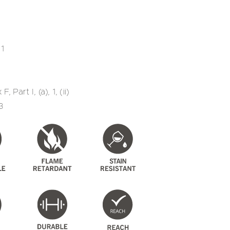
1
Part I, (a), 1, (ii)
3