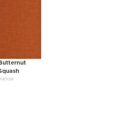
Butternut
Squash
Harlow