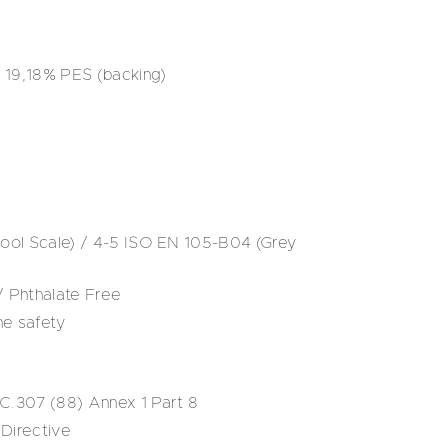
 19,18% PES (backing)
ol Scale) / 4-5 ISO EN 105-B04 (Grey
 Phthalate Free
ne safety
.307 (88) Annex 1 Part 8
Directive