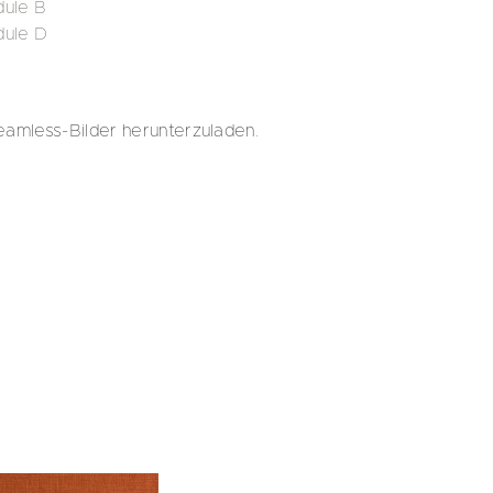
ule B
dule D
eamless-Bilder herunterzuladen.