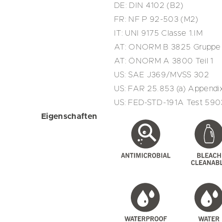
DE: DIN 4102 (B2)
FR: NF P 92-503 (M2)
IT: UNI 9175 Classe 1.IM
AT: ONORM B 3825 Gruppe 
AT: ÖNORM A 3800 Teil 1
US: SAE J369/MVSS 302
US: FAR 25.853 (a) Appendix F, 
US: FED-STD-191A Test 590
Eigenschaften