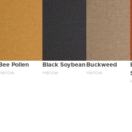
Bee Pollen
Black Soybean
Buckweed
Harlow
Harlow
Harlow