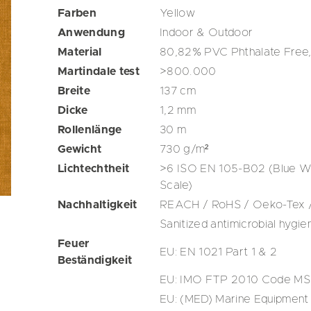
Farben
Yellow
Anwendung
Indoor & Outdoor
Material
80,82% PVC Phthalate Free,
Martindale test
>800.000
Breite
137
cm
Dicke
1,2
mm
Rollenlänge
30
m
Gewicht
730
g/m²
Lichtechtheit
>6 ISO EN 105-B02 (Blue Wo
Scale)
Nachhaltigkeit
REACH / RoHS / Oeko-Tex /
Sanitized antimicrobial hygie
Feuer
EU: EN 1021 Part 1 & 2
Beständigkeit
EU: IMO FTP 2010 Code MSC
EU: (MED) Marine Equipment 