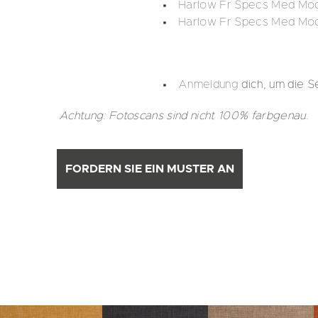
Harlow Fr Specs Med Mod
Harlow Fr Specs Med Mo
Anmeldung
dich, um die S
Achtung: Fotoscans sind nicht 100% farbgenau.
FORDERN SIE EIN MUSTER AN