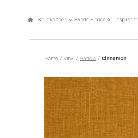
Kollektionen
Fabric Finder
Inspiratio
Home
/
Vinyl
/
Harlow
/
Cinnamon