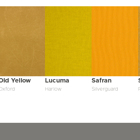
Old Yellow
Lucuma
Safran
Oxford
Harlow
Silverguard