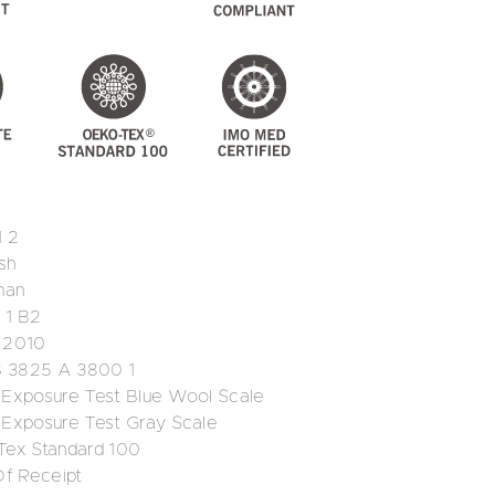
1 2
sh
man
 1 B2
5 2010
B 3825 A 3800 1
 Exposure Test Blue Wool Scale
 Exposure Test Gray Scale
Tex Standard 100
f Receipt