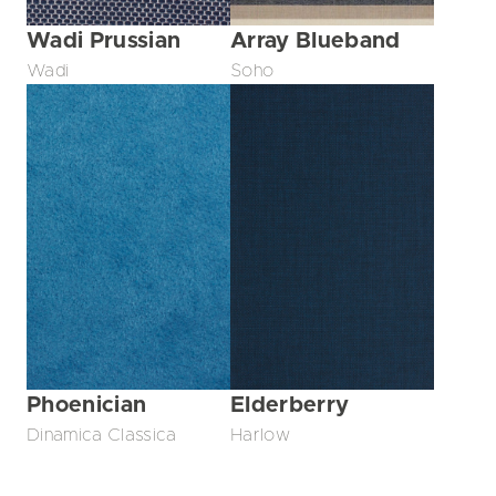
Wadi Prussian
Array Blueband
Wadi
Soho
Phoenician
Elderberry
Dinamica Classica
Harlow