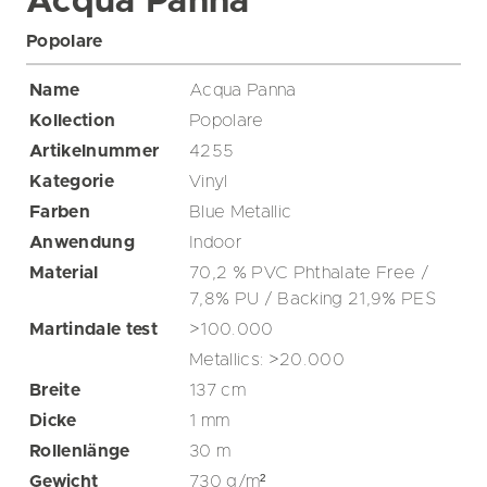
Acqua Panna
Popolare
Name
Acqua Panna
Kollection
Popolare
Artikelnummer
4255
Kategorie
Vinyl
Farben
Blue
Metallic
Anwendung
Indoor
Material
70,2 % PVC Phthalate Free /
7,8% PU / Backing 21,9% PES
Martindale test
>100.000
Metallics: >20.000
Breite
137
cm
Dicke
1
mm
Rollenlänge
30
m
Gewicht
730
g/m²