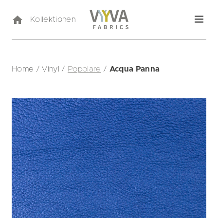
Kollektionen
Home
/
Vinyl
/
Popolare
/
Acqua Panna