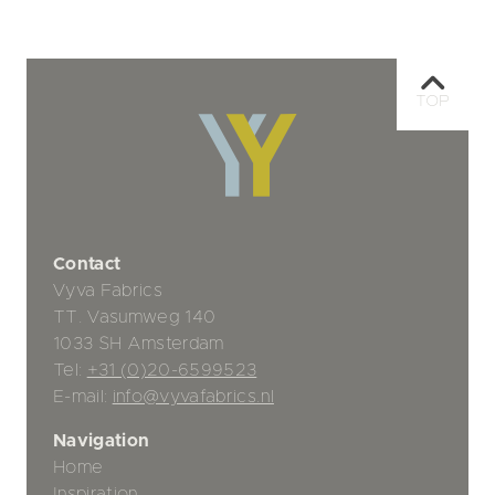
TOP
Contact
Vyva Fabrics
TT. Vasumweg 140
1033 SH Amsterdam
Tel:
+31 (0)20-6599523
E-mail:
info@vyvafabrics.nl
Navigation
Home
Inspiration