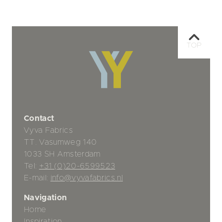
TOP
Contact
Vyva Fabrics
TT. Vasumweg 140
1033 SH Amsterdam
Tel:
+31 (0)20-6599523
E-mail:
info@vyvafabrics.nl
Navigation
Home
Inspiration