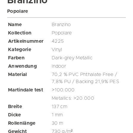
Branzino
Popolare
Name
Branzino
Kollection
Popolare
Artikelnummer
4225
Kategorie
Vinyl
Farben
Dark-grey
Metallic
Anwendung
Indoor
Material
70,2 % PVC Phthalate Free /
7,8% PU / Backing 21,9% PES
Martindale test
>100.000
Metallics: >20.000
Breite
137
cm
Dicke
1
mm
Rollenlänge
30
m
Gewicht
730
g/m²