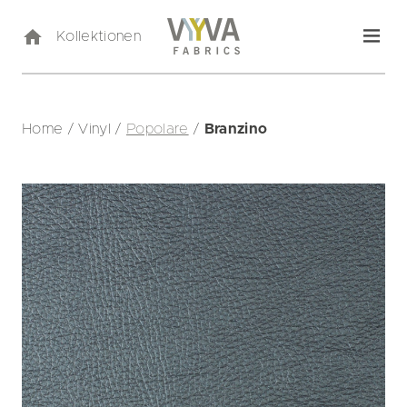
Kollektionen
Home
/
Vinyl
/
Popolare
/
Branzino