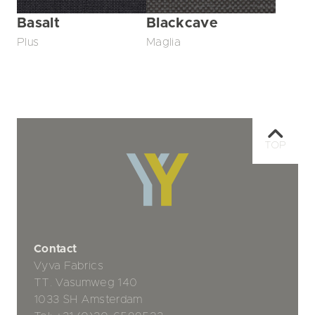
Basalt
Blackcave
Plus
Maglia
TOP
Contact
Vyva Fabrics
TT. Vasumweg 140
1033 SH Amsterdam