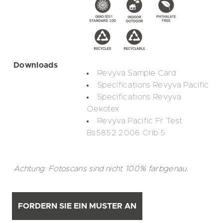
Downloads
Revyva Sample Card
Specifications Revyva Pacific
Specifications Revyva
Oekotex
Revyva Pacific Fr Test
Bs5852 2006 Crib 5
Achtung: Fotoscans sind nicht 100% farbgenau.
FORDERN SIE EIN MUSTER AN