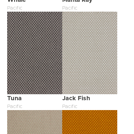
Whale
Manta Ray
Pacific
Pacific
Tuna
Jack Fish
Pacific
Pacific