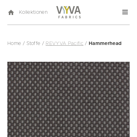
Kollektionen
Home
/
Stoffe
/
REVYVA Pacific
/
Hammerhead