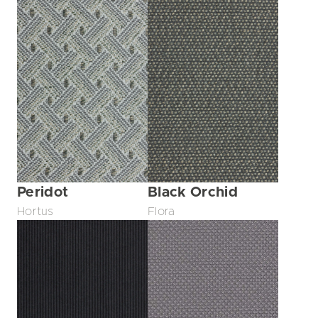
Peridot
Black Orchid
Hortus
Flora