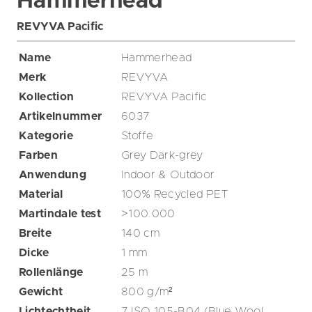
Hammerhead
REVYVA Pacific
Name
Hammerhead
Merk
REVYVA
Kollection
REVYVA Pacific
Artikelnummer
6037
Kategorie
Stoffe
Farben
Grey
Dark-grey
Anwendung
Indoor & Outdoor
Material
100% Recycled PET
Martindale test
>100.000
Breite
140
cm
Dicke
1
mm
Rollenlänge
25
m
Gewicht
800
g/m²
Lichtechtheit
7 ISO 105-B04 (Blue Wool