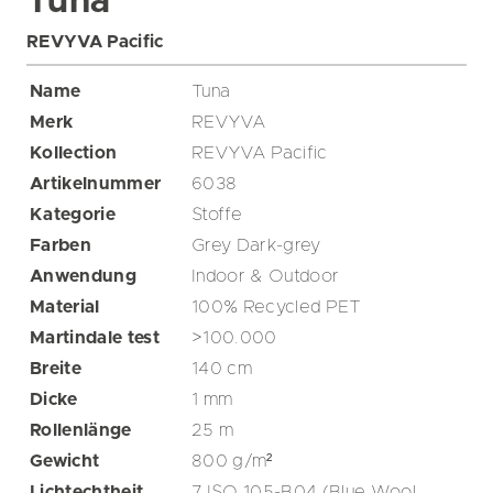
Tuna
REVYVA Pacific
Name
Tuna
Merk
REVYVA
Kollection
REVYVA Pacific
Artikelnummer
6038
Kategorie
Stoffe
Farben
Grey
Dark-grey
Anwendung
Indoor & Outdoor
Material
100% Recycled PET
Martindale test
>100.000
Breite
140
cm
Dicke
1
mm
Rollenlänge
25
m
Gewicht
800
g/m²
Lichtechtheit
7 ISO 105-B04 (Blue Wool