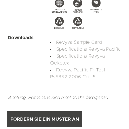
Downloads
Revyva Sample Card
Specifications Revyva Pacific
Specifications Revyva
Oekotex
Revyva Pacific Fr Test
Bs5852 2006 Crib 5
Achtung: Fotoscans sind nicht 100% farbgenau.
FORDERN SIE EIN MUSTER AN