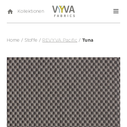
Kollektionen
Home
/
Stoffe
/
REVYVA Pacific
/
Tuna