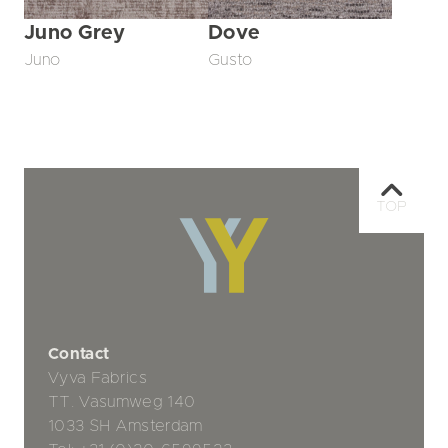
Juno Grey
Dove
Juno
Gusto
TOP
Contact
Vyva Fabrics
TT. Vasumweg 140
1033 SH Amsterdam