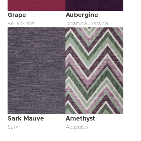
Grape
Aubergine
Bella Grana
Dinamica Classica
Sark Mauve
Amethyst
Sark
Acapulco