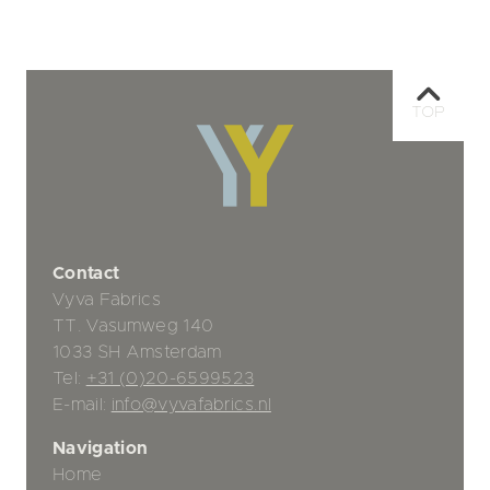
TOP
Contact
Vyva Fabrics
TT. Vasumweg 140
1033 SH Amsterdam
Tel:
+31 (0)20-6599523
E-mail:
info@vyvafabrics.nl
Navigation
Home