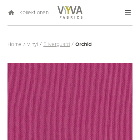
Kollektionen
Home
/
Vinyl
/
Silverguard
/
Orchid