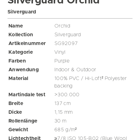
Silverguard Orchid
Silverguard
Name
Orchid
Kollection
Silverguard
Artikelnummer
SG92097
Kategorie
Vinyl
Farben
Purple
Anwendung
Indoor & Outdoor
Material
100% PVC / Hi-Loft² Polyester
backing
Martindale test
>300.000
Breite
137
cm
Dicke
1,15
mm
Rollenlänge
30
m
Gewicht
685
g/m²
Lichtechtheit
≥7/8 ISO 105-B02 (Blue Wool