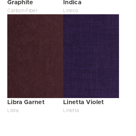
Graphite
Indica
Carbon Fiber
Lineos
Libra Garnet
Linetta Violet
Libra
Linetta