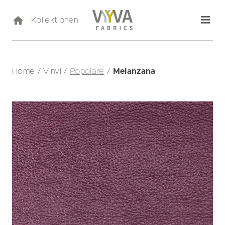
Kollektionen
Home
/
Vinyl
/
Popolare
/
Melanzana