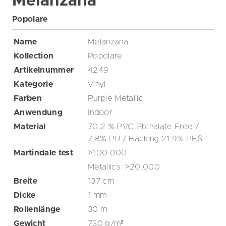
Melanzana
Popolare
Name
Melanzana
Kollection
Popolare
Artikelnummer
4249
Kategorie
Vinyl
Farben
Purple
Metallic
Anwendung
Indoor
Material
70,2 % PVC Phthalate Free /
7,8% PU / Backing 21,9% PES
Martindale test
>100.000
Metallics: >20.000
Breite
137
cm
Dicke
1
mm
Rollenlänge
30
m
Gewicht
730
g/m²