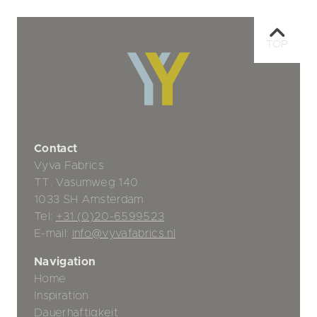
TOP
Contact
Vyva Fabrics
TT. Vasumweg 140
1033 SH Amsterdam
Tel:
+31 (0)20-6599523
E-mail:
info@vyvafabrics.nl
Navigation
Home
Inspiration
Dauerhaftigkeit