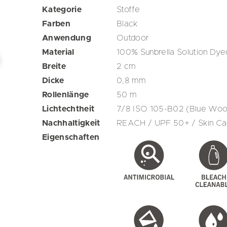
Kategorie
Stoffe
Farben
Black
Anwendung
Outdoor
Material
100% Sunbrella Solution Dye
Breite
2
cm
Dicke
0,8
mm
Rollenlänge
50
m
Lichtechtheit
7/8 ISO 105-B02 (Blue Wool
Nachhaltigkeit
REACH / UPF 50+ / Skin Can
Eigenschaften