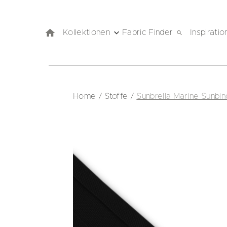
Kollektionen
Fabric Finder
Inspiratio
Home
/
Stoffe
/
Sunbrella Marine Sunbin