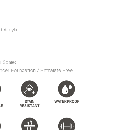
d Acrylic
 Scale)
cer Foundation / Phthalate Free