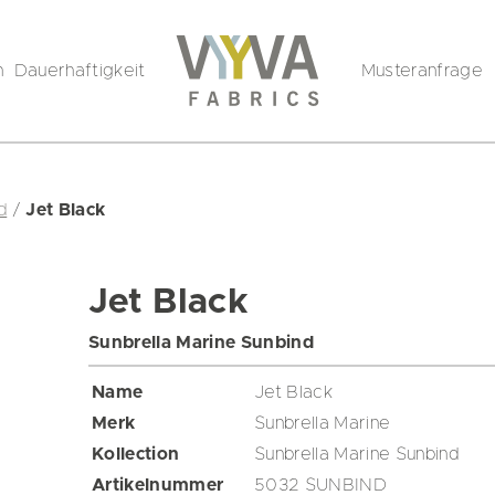
n
Dauerhaftigkeit
Musteranfrage
d
/
Jet Black
Jet Black
Sunbrella Marine Sunbind
Name
Jet Black
Merk
Sunbrella Marine
Kollection
Sunbrella Marine Sunbind
Artikelnummer
5032 SUNBIND