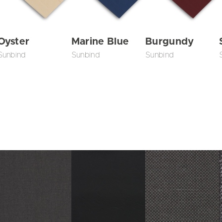
Oyster
Marine Blue
Burgundy
Sunbind
Sunbind
Sunbind