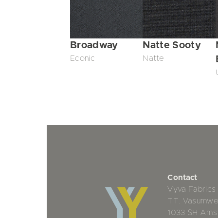
Broadway
Natte Sooty
Econic
Natte
Contact
Vyva Fabrics
TT. Vasumwe
1033 SH Ams