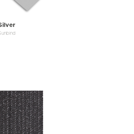
Silver
Sunbind