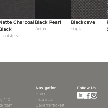
Natte Charcoal
Black Pearl
Blackcave
Black
Oxford
Maglia
Upholstery
Navigation
Follow Us
Home
g 140
Inspiration
terdam
Dauerhaftigkeit