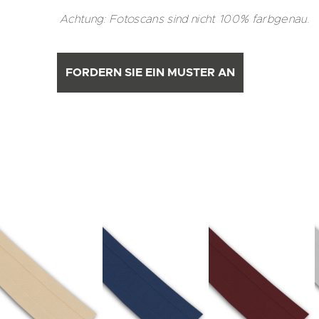
Achtung: Fotoscans sind nicht 100% farbgenau.
FORDERN SIE EIN MUSTER AN