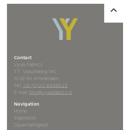
TOP
Contact
Vyva Fabrics
TT. Vasumweg 140
1033 SH Amsterdam
Tel:
+31 (0)20-6599523
E-mail:
info@vyvafabrics.nl
Navigation
Home
Inspiration
Dauerhaftigkeit