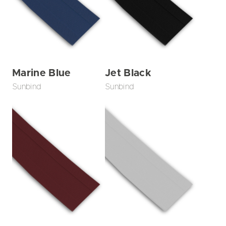
Marine Blue
Jet Black
Sunbind
Sunbind