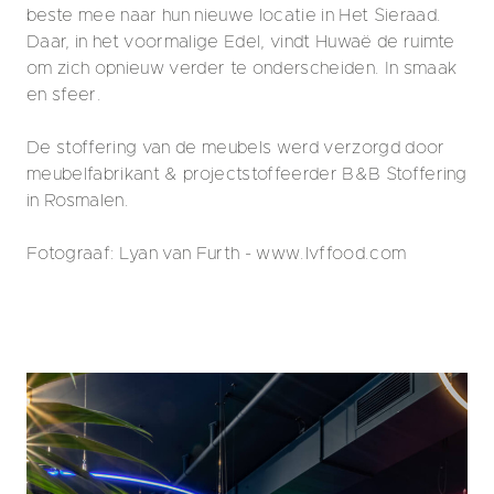
beste mee naar hun nieuwe locatie in Het Sieraad.
Daar, in het voormalige Edel, vindt Huwaë de ruimte
om zich opnieuw verder te onderscheiden. In smaak
en sfeer.
De stoffering van de meubels werd verzorgd door
meubelfabrikant & projectstoffeerder B&B Stoffering
in Rosmalen.
Fotograaf: Lyan van Furth - www.lvffood.com