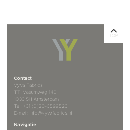
TOP
Contact
Vyva Fabrics
TT. Vasumweg 140
1033 SH Amsterdam
Tel:
+31 (0)20-6599523
E-mail:
info@vyvafabrics.nl
Navigatie