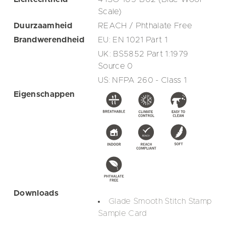
Scale)
Duurzaamheid
REACH / Phthalate Free
Brandwerendheid
EU: EN 1021 Part 1
UK: BS5852 Part 1:1979
Source 0
US: NFPA 260 - Class 1
Eigenschappen
Downloads
Glade Smooth Stitch Stamp
Sample Card