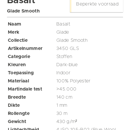
Basalt
Beperkte voorraad
Glade Smooth
Naam
Basalt
Merk
Glade
Collectie
Glade Smooth
Artikelnummer
3450 GLS
Categorie
Stoffen
Kleuren
Dark-blue
Toepassing
Indoor
Materiaal
100% Polyester
Martindale test
>45.000
Breedte
140
cm
Dikte
1
mm
Rollengte
30
m
Gewicht
430
g/m²
Lichtechtheid
4 ISO 105-B02 (Blue Wool