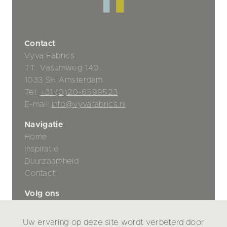
Contact
Vyva Fabrics
TT. Vasumweg 140
1033 SH Amsterdam
Tel:
+31 (0)20-6599523
E-mail:
info@vyvafabrics.nl
Navigatie
Home
Inspiratie
Duurzaamheid
Contact
Volg ons
Uw ervaring op deze site wordt verbeterd door