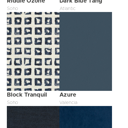
Riddle Ozone
Dark Blue Tang
Soho
Atlantic
Block Tranquil
Azure
Soho
Valencia