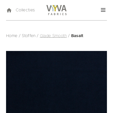
Collecties
Home
/
Stoffen
/
Glade Smooth
/
Basalt