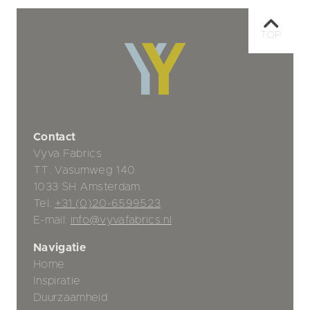
TOP
Contact
Vyva Fabrics
TT. Vasumweg 140
1033 SH Amsterdam
Tel:
+31 (0)20-6599523
E-mail:
info@vyvafabrics.nl
Navigatie
Home
Inspiratie
Duurzaamheid