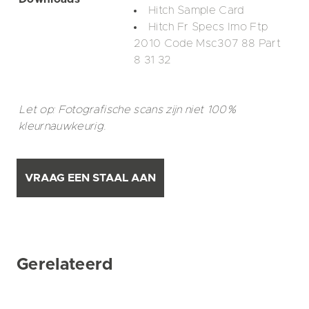
Hitch Sample Card
Hitch Fr Specs Imo Ftp
2010 Code Msc307 88 Part
8 31 32
Let op: Fotografische scans zijn niet 100%
kleurnauwkeurig.
VRAAG EEN STAAL AAN
Gerelateerd