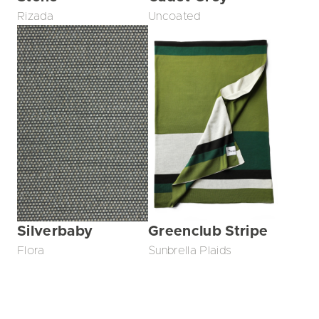
Rizada
Uncoated
Silverbaby
Greenclub Stripe
Flora
Sunbrella Plaids