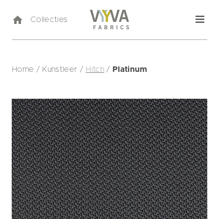
Collecties
Home
/
Kunstleer
/
Hitch
/
Platinum