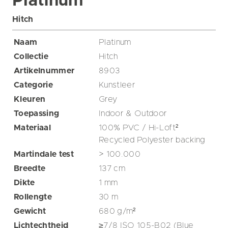
Platinum
Hitch
Naam
Platinum
Collectie
Hitch
Artikelnummer
8903
Categorie
Kunstleer
Kleuren
Grey
Toepassing
Indoor & Outdoor
Materiaal
100% PVC / Hi-Loft²
Recycled Polyester backing
Martindale test
> 100.000
Breedte
137
cm
Dikte
1
mm
Rollengte
30
m
Gewicht
680
g/m²
Lichtechtheid
≥7/8 ISO 105-B02 (Blue