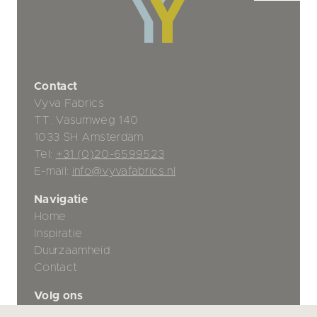
Contact
Vyva Fabrics
TT. Vasumweg 140
1033 SH Amsterdam
Tel:
+31 (0)20-6599523
E-mail:
info@vyvafabrics.nl
Navigatie
Home
Inspiratie
Duurzaamheid
Contact
Volg ons