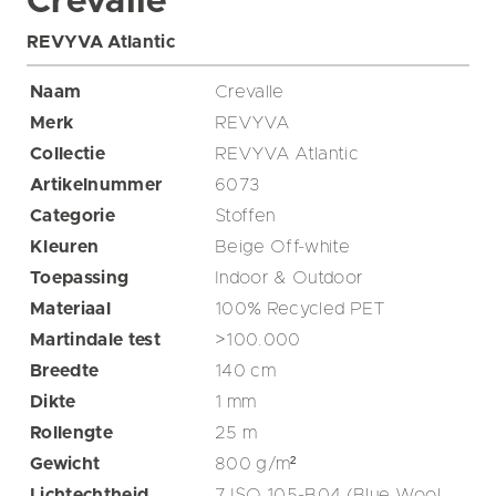
Crevalle
REVYVA Atlantic
Naam
Crevalle
Merk
REVYVA
Collectie
REVYVA Atlantic
Artikelnummer
6073
Categorie
Stoffen
Kleuren
Beige
Off-white
Toepassing
Indoor & Outdoor
Materiaal
100% Recycled PET
Martindale test
>100.000
Breedte
140
cm
Dikte
1
mm
Rollengte
25
m
Gewicht
800
g/m²
Lichtechtheid
7 ISO 105-B04 (Blue Wool