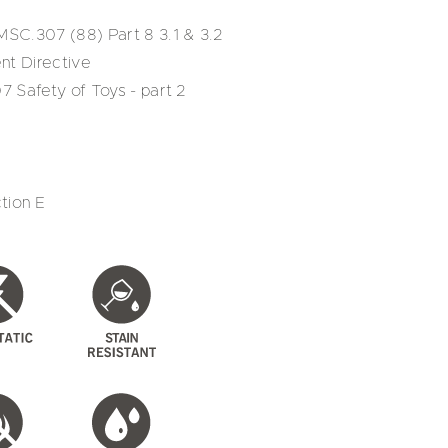
SC.307 (88) Part 8 3.1 & 3.2
nt Directive
 Safety of Toys - part 2
tion E