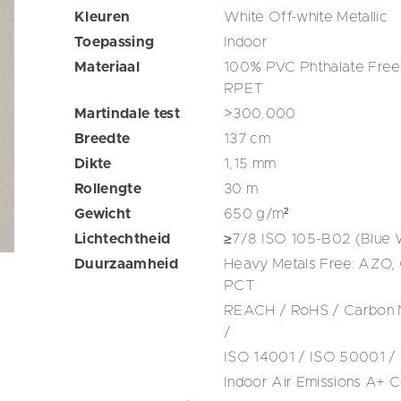
Kleuren
White
Off-white
Metallic
Toepassing
Indoor
Materiaal
100% PVC Phthalate Free 
RPET
Martindale test
>300.000
Breedte
137
cm
Dikte
1,15
mm
Rollengte
30
m
Gewicht
650
g/m²
Lichtechtheid
≥7/8 ISO 105-B02 (Blue 
Duurzaamheid
Heavy Metals Free: AZO,
PCT
REACH / RoHS / Carbon Ne
/
ISO 14001 / ISO 50001 /
Indoor Air Emissions A+ Ce