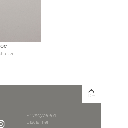
Ice
Mocka
TOP
s
Privacybeleid
Disclaimer