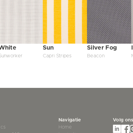
White
Sun
Silver Fog
Sunworker
Capri Stripes
Beacon
Navigatie
Volg on
ics
Home