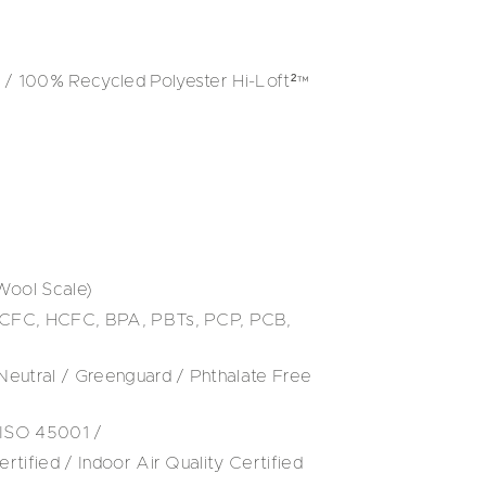
/ 100% Recycled Polyester Hi-Loft²™
Wool Scale)
 CFC, HCFC, BPA, PBTs, PCP, PCB,
utral / Greenguard / Phthalate Free
 ISO 45001 /
rtified / Indoor Air Quality Certified