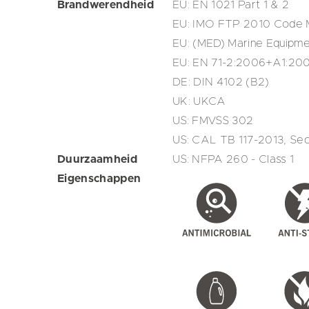
Brandwerendheid
EU: EN 1021 Part 1 & 2
EU: IMO FTP 2010 Code M
EU: (MED) Marine Equipme
EU: EN 71-2:2006+A1:2007
DE: DIN 4102 (B2)
UK: UKCA
US: FMVSS 302
US: CAL TB 117-2013, Sec
Duurzaamheid
US: NFPA 260 - Class 1
Eigenschappen