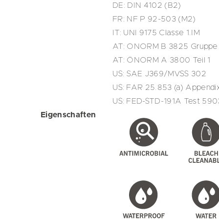
DE: DIN 4102 (B2)
FR: NF P 92-503 (M2)
IT: UNI 9175 Classe 1.IM
AT: ONORM B 3825 Gruppe 
AT: ÖNORM A 3800 Teil 1
US: SAE J369/MVSS 302
US: FAR 25.853 (a) Appendix F, 
US: FED-STD-191A Test 590
Eigenschaften