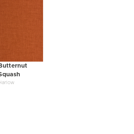
Butternut
Squash
Harlow