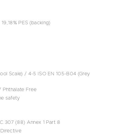
 19,18% PES (backing)
ol Scale) / 4-5 ISO EN 105-B04 (Grey
 Phthalate Free
ne safety
.307 (88) Annex 1 Part 8
Directive