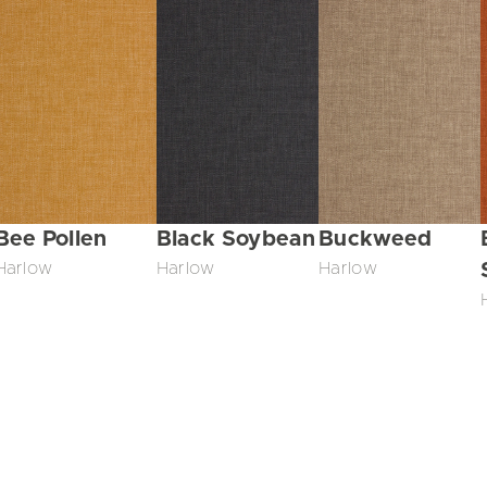
Bee Pollen
Black Soybean
Buckweed
Harlow
Harlow
Harlow