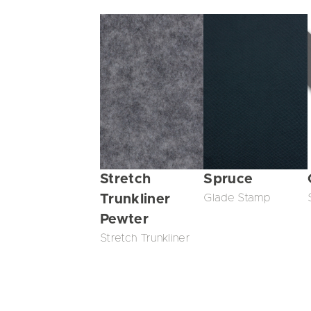
Stretch
Spruce
Trunkliner
Glade Stamp
Pewter
Stretch Trunkliner