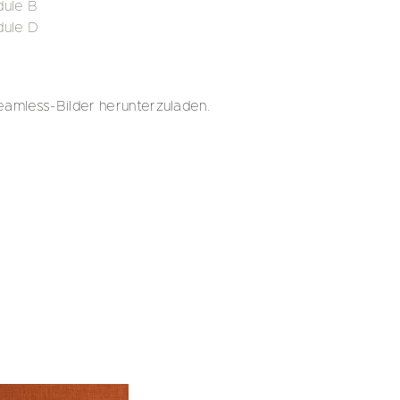
ule B
dule D
eamless-Bilder herunterzuladen.