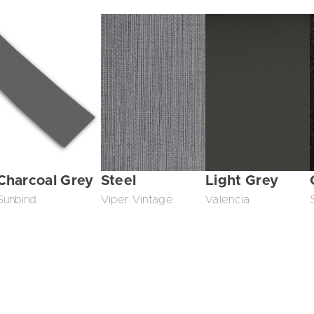
Charcoal Grey
Steel
Light Grey
Sunbind
Viper Vintage
Valencia