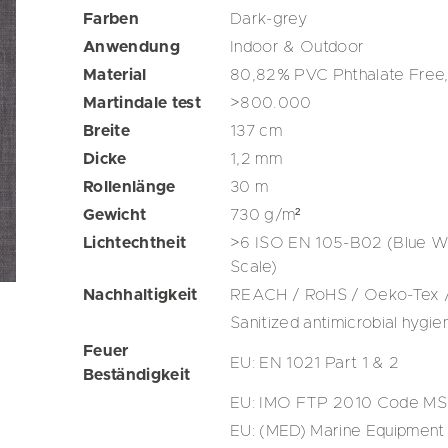
Farben
Dark-grey
Anwendung
Indoor & Outdoor
Material
80,82% PVC Phthalate Free,
Martindale test
>800.000
Breite
137
cm
Dicke
1,2
mm
Rollenlänge
30
m
Gewicht
730
g/m²
Lichtechtheit
>6 ISO EN 105-B02 (Blue Wo
Scale)
Nachhaltigkeit
REACH / RoHS / Oeko-Tex /
Sanitized antimicrobial hygie
Feuer
EU: EN 1021 Part 1 & 2
Beständigkeit
EU: IMO FTP 2010 Code MSC
EU: (MED) Marine Equipment 