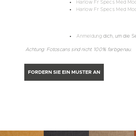
Harlow Fr Specs Med Mod
Harlow Fr Specs Med Mo
Anmeldung
dich, um die S
Achtung: Fotoscans sind nicht 100% farbgenau.
FORDERN SIE EIN MUSTER AN