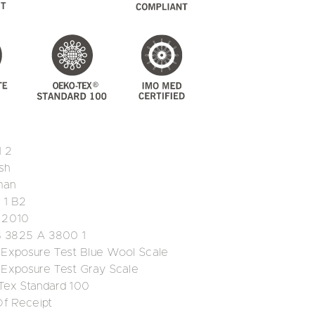
1 2
sh
man
 1 B2
5 2010
B 3825 A 3800 1
 Exposure Test Blue Wool Scale
 Exposure Test Gray Scale
Tex Standard 100
f Receipt