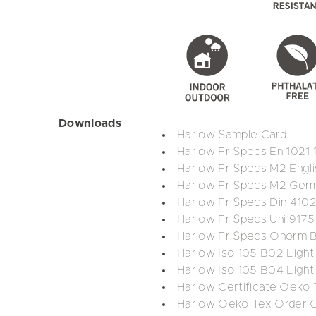
Downloads
Harlow Sample Card
Harlow Fr Specs En 1021 
Harlow Fr Specs M2 Engli
Harlow Fr Specs M2 Ger
Harlow Fr Specs Din 4102
Harlow Fr Specs Uni 917
Harlow Fr Specs Onorm 
Harlow Iso 105 B02 Light
Harlow Iso 105 B04 Light
Harlow Certificate Oeko 
Harlow Oeko Tex Order O