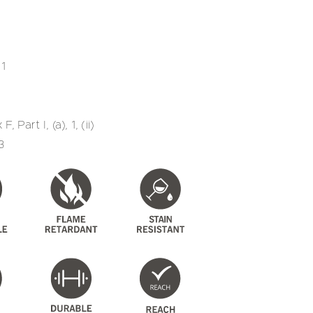
1
Part I, (a), 1, (ii)
3