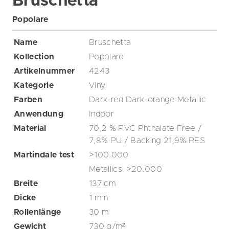
Bruschetta
Popolare
Name
Bruschetta
Kollection
Popolare
Artikelnummer
4243
Kategorie
Vinyl
Farben
Dark-red
Dark-orange
Metallic
Anwendung
Indoor
Material
70,2 % PVC Phthalate Free /
7,8% PU / Backing 21,9% PES
Martindale test
>100.000
Metallics: >20.000
Breite
137
cm
Dicke
1
mm
Rollenlänge
30
m
Gewicht
730
g/m²