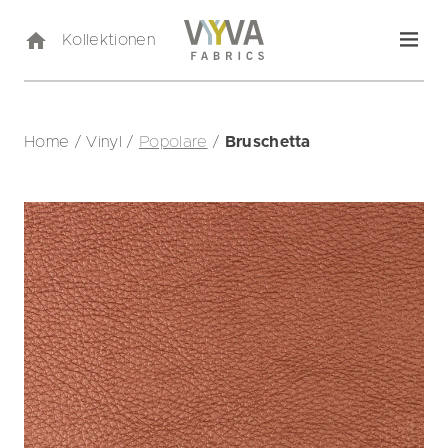
Kollektionen
Home
/
Vinyl
/
Popolare
/
Bruschetta