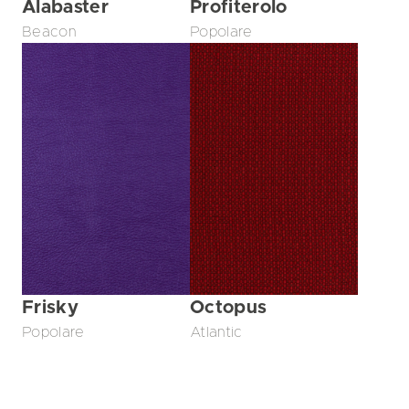
Alabaster
Profiterolo
Beacon
Popolare
Frisky
Octopus
Popolare
Atlantic