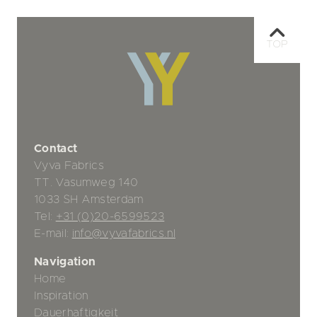
TOP
Contact
Vyva Fabrics
TT. Vasumweg 140
1033 SH Amsterdam
Tel:
+31 (0)20-6599523
E-mail:
info@vyvafabrics.nl
Navigation
Home
Inspiration
Dauerhaftigkeit