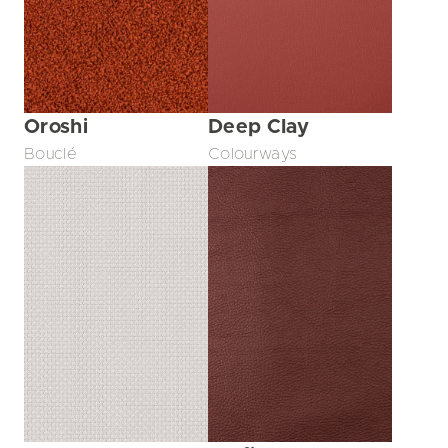
Oroshi
Deep Clay
Bouclé
Colourways