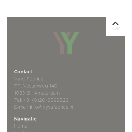
TOP
Contact
Vyva Fabrics
TT. Vasumweg 140
1033 SH Amsterdam
Tel:
+31 (0)20-6599523
E-mail:
info@vyvafabrics.nl
Navigatie
Home