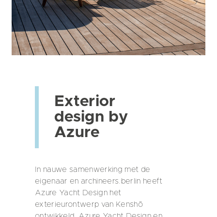
Exterior
design by
Azure
In nauwe samenwerking met de
eigenaar en archineers.berlin heeft
Azure Yacht Design het
exterieurontwerp van Kenshō
ontwikkeld. Azure Yacht Design en