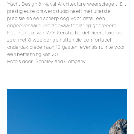
Yacht Design & Naval Architecture weerspiegelt. Dit
prestigieuze ontwerpstudio heeft met uiterste
precisie en een scherp oog voor detail een
ongeëvenaard luxe zeevaartervaring gecreëerd.
Het interieur van M/Y Kensho herdefinieert luxe op
zee, met 8 weelderige hutten die comfortabel
onderdak bieden aan 16 gasten, evenals ruimte voor
een bemanning van 20.
Foto's door: Scholey and Company